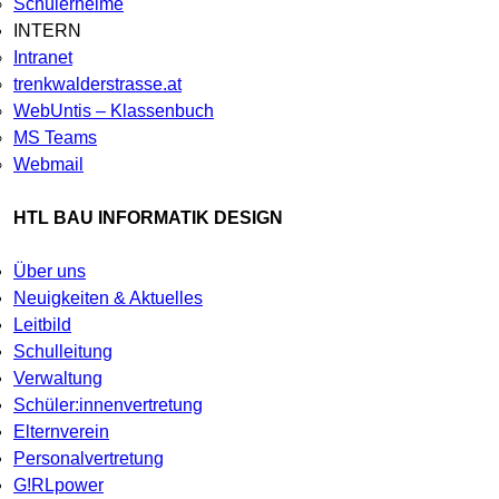
Schülerheime
INTERN
Intranet
trenkwalderstrasse.at
WebUntis – Klassenbuch
MS Teams
Webmail
HTL BAU INFORMATIK DESIGN
Über uns
Neuigkeiten & Aktuelles
Leitbild
Schulleitung
Verwaltung
Schüler:innenvertretung
Elternverein
Personalvertretung
G!RLpower