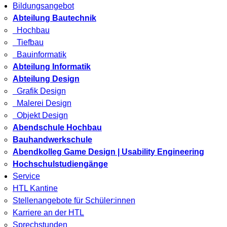
Bildungsangebot
Abteilung Bautechnik
Hochbau
Tiefbau
Bauinformatik
Abteilung Informatik
Abteilung Design
Grafik Design
Malerei Design
Objekt Design
Abendschule Hochbau
Bauhandwerkschule
Abendkolleg Game Design | Usability Engineering
Hochschulstudiengänge
Service
HTL Kantine
Stellenangebote für Schüler:innen
Karriere an der HTL
Sprechstunden