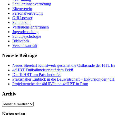
Schüler:innenvertretung
Elternverein
Personalvertretung
G!RLpower
Schulärztin
Vertrauenslehrer:innen
Jugendcoaching
Schulpsychologie
Bibliothek
Versuchsanstalt
Neueste Beiträge
Neues Streetart-Kunstwerk gestaltet die Ostfassade der HTL B
4cHBT Fußballmeister auf dem Feld!
Die 1bHBT am Patscherkofel
Praxisnaher Einblick in die Bauwirtschaft – Exkursion der 4c
Projektwoche der 4bHBT und 4cHBT in Rom
Archiv
Archiv
Kategorien