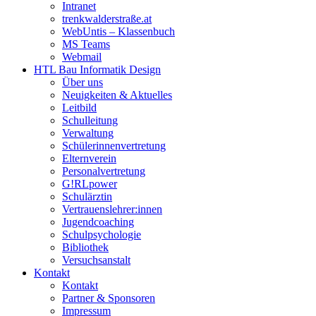
Intranet
trenkwalderstraße.at
WebUntis – Klassenbuch
MS Teams
Webmail
HTL Bau Informatik Design
Über uns
Neuigkeiten & Aktuelles
Leitbild
Schulleitung
Verwaltung
Schülerinnenvertretung
Elternverein
Personalvertretung
G!RLpower
Schulärztin
Vertrauenslehrer:innen
Jugendcoaching
Schulpsychologie
Bibliothek
Versuchsanstalt
Kontakt
Kontakt
Partner & Sponsoren
Impressum