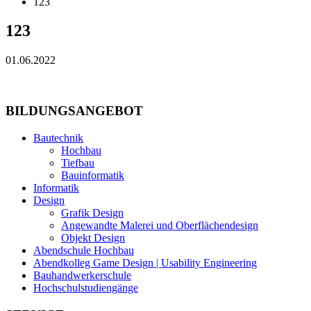
123
123
01.06.2022
BILDUNGSANGEBOT
Bautechnik
Hochbau
Tiefbau
Bauinformatik
Informatik
Design
Grafik Design
Angewandte Malerei und Oberflächendesign
Objekt Design
Abendschule Hochbau
Abendkolleg Game Design | Usability Engineering
Bauhandwerkerschule
Hochschulstudiengänge