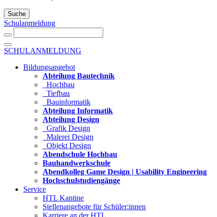
Suche
Schulanmeldung
SCHULANMELDUNG
Bildungsangebot
Abteilung Bautechnik
Hochbau
Tiefbau
Bauinformatik
Abteilung Informatik
Abteilung Design
Grafik Design
Malerei Design
Objekt Design
Abendschule Hochbau
Bauhandwerkschule
Abendkolleg Game Design | Usability Engineering
Hochschulstudiengänge
Service
HTL Kantine
Stellenangebote für Schüler:innen
Karriere an der HTL