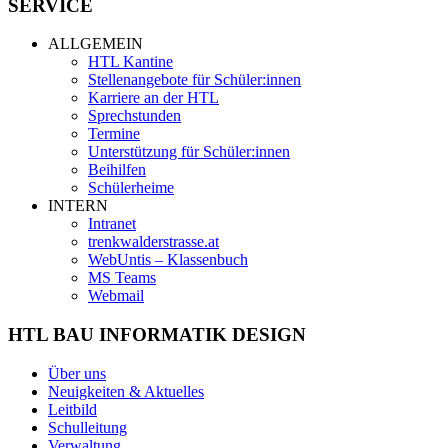
SERVICE
ALLGEMEIN
HTL Kantine
Stellenangebote für Schüler:innen
Karriere an der HTL
Sprechstunden
Termine
Unterstützung für Schüler:innen
Beihilfen
Schülerheime
INTERN
Intranet
trenkwalderstrasse.at
WebUntis – Klassenbuch
MS Teams
Webmail
HTL BAU INFORMATIK DESIGN
Über uns
Neuigkeiten & Aktuelles
Leitbild
Schulleitung
Verwaltung