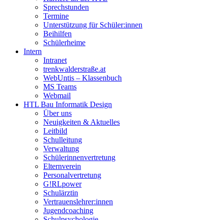
Sprechstunden
Termine
Unterstützung für Schüler:innen
Beihilfen
Schülerheime
Intern
Intranet
trenkwalderstraße.at
WebUntis – Klassenbuch
MS Teams
Webmail
HTL Bau Informatik Design
Über uns
Neuigkeiten & Aktuelles
Leitbild
Schulleitung
Verwaltung
Schülerinnenvertretung
Elternverein
Personalvertretung
G!RLpower
Schulärztin
Vertrauenslehrer:innen
Jugendcoaching
Schulpsychologie