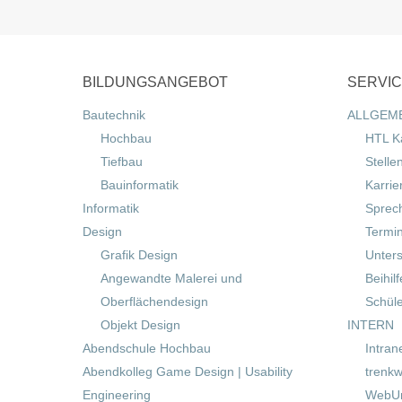
BILDUNGSANGEBOT
SERVI
Bautechnik
ALLGEM
Hochbau
HTL K
Tiefbau
Stelle
Bauinformatik
Karrie
Informatik
Sprec
Design
Termi
Grafik Design
Unters
Angewandte Malerei und
Beihil
Oberflächendesign
Schül
Objekt Design
INTERN
Abendschule Hochbau
Intran
Abendkolleg Game Design | Usability
trenkw
Engineering
WebUn