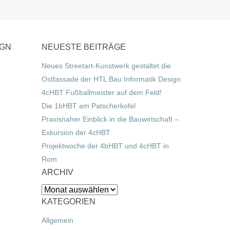
IGN
NEUESTE BEITRÄGE
Neues Streetart-Kunstwerk gestaltet die
Ostfassade der HTL Bau Informatik Design
4cHBT Fußballmeister auf dem Feld!
Die 1bHBT am Patscherkofel
Praxisnaher Einblick in die Bauwirtschaft –
Exkursion der 4cHBT
Projektwoche der 4bHBT und 4cHBT in
Rom
ARCHIV
Archiv
KATEGORIEN
Allgemein