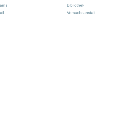
eams
Bibliothek
il
Versuchsanstalt