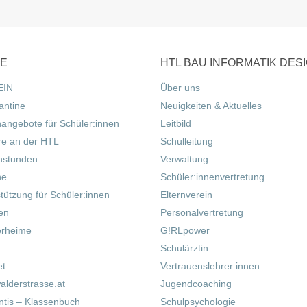
CE
HTL BAU INFORMATIK DES
EIN
Über uns
antine
Neuigkeiten & Aktuelles
nangebote für Schüler:innen
Leitbild
re an der HTL
Schulleitung
hstunden
Verwaltung
ne
Schüler:innenvertretung
tützung für Schüler:innen
Elternverein
fen
Personalvertretung
erheime
G!RLpower
Schulärztin
et
Vertrauenslehrer:innen
alderstrasse.at
Jugendcoaching
tis – Klassenbuch
Schulpsychologie