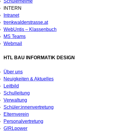
Schülerheime
INTERN
Intranet
trenkwalderstrasse.at
WebUntis – Klassenbuch
MS Teams
Webmail
HTL BAU INFORMATIK DESIGN
Über uns
Neuigkeiten & Aktuelles
Leitbild
Schulleitung
Verwaltung
Schüler:innenvertretung
Elternverein
Personalvertretung
G!RLpower