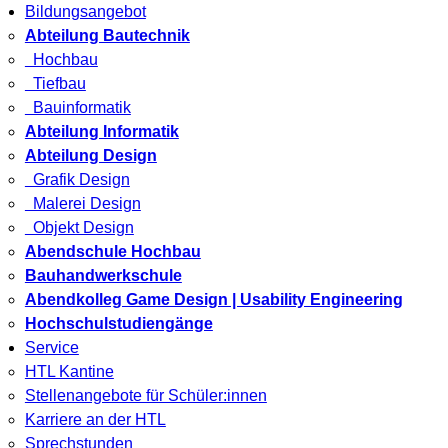
Bildungsangebot
Abteilung Bautechnik
Hochbau
Tiefbau
Bauinformatik
Abteilung Informatik
Abteilung Design
Grafik Design
Malerei Design
Objekt Design
Abendschule Hochbau
Bauhandwerkschule
Abendkolleg Game Design | Usability Engineering
Hochschulstudiengänge
Service
HTL Kantine
Stellenangebote für Schüler:innen
Karriere an der HTL
Sprechstunden