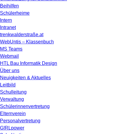
Beihilfen
Schülerheime
Intern
Intranet
trenkwalderstraße.at
WebUntis – Klassenbuch
MS Teams
Webmail
HTL Bau Informatik Design
Über uns
Neuigkeiten & Aktuelles
Leitbild
Schulleitung
Verwaltung
Schülerinnenvertretung
Elternverein
Personalvertretung
G!RLpower