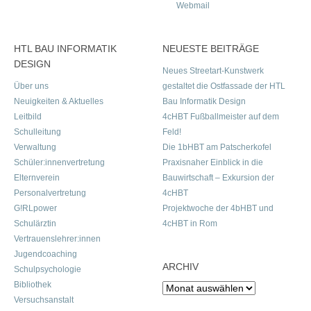
Webmail
HTL BAU INFORMATIK
NEUESTE BEITRÄGE
DESIGN
Neues Streetart-Kunstwerk
Über uns
gestaltet die Ostfassade der HTL
Neuigkeiten & Aktuelles
Bau Informatik Design
Leitbild
4cHBT Fußballmeister auf dem
Schulleitung
Feld!
Verwaltung
Die 1bHBT am Patscherkofel
Schüler:innenvertretung
Praxisnaher Einblick in die
Elternverein
Bauwirtschaft – Exkursion der
Personalvertretung
4cHBT
G!RLpower
Projektwoche der 4bHBT und
Schulärztin
4cHBT in Rom
Vertrauenslehrer:innen
Jugendcoaching
ARCHIV
Schulpsychologie
Bibliothek
Archiv
Versuchsanstalt