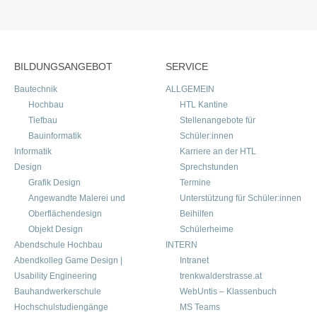
BILDUNGSANGEBOT
SERVICE
Bautechnik
ALLGEMEIN
Hochbau
HTL Kantine
Tiefbau
Stellenangebote für
Bauinformatik
Schüler:innen
Informatik
Karriere an der HTL
Design
Sprechstunden
Grafik Design
Termine
Angewandte Malerei und
Unterstützung für Schüler:innen
Oberflächendesign
Beihilfen
Objekt Design
Schülerheime
Abendschule Hochbau
INTERN
Abendkolleg Game Design |
Intranet
Usability Engineering
trenkwalderstrasse.at
Bauhandwerkerschule
WebUntis – Klassenbuch
Hochschulstudiengänge
MS Teams