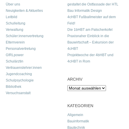
Über uns
gestaltet die Ostfassade der HTL
Neuigkeiten & Aktuelles
Bau Informatik Design
Leitbild
4cHBT Fußballmeister auf dem
Schulleitung
Feld!
Verwaltung
Die 1bHBT am Patscherkofel
Schüler:innenvertretung
Praxisnaher Einblick in die
Elternverein
Bauwirtschaft – Exkursion der
Personalvertretung
4cHBT
G!RLpower
Projektwoche der 4bHBT und
Schulärztin
4cHBT in Rom
Vertrauenslehrer:innen
Jugendcoaching
ARCHIV
Schulpsychologie
Bibliothek
Archiv
Versuchsanstalt
KATEGORIEN
Allgemein
Bauinformatik
Bautechnik