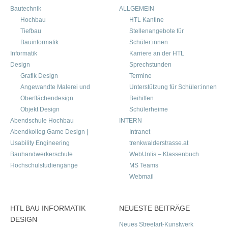
Bautechnik
ALLGEMEIN
Hochbau
HTL Kantine
Tiefbau
Stellenangebote für
Bauinformatik
Schüler:innen
Informatik
Karriere an der HTL
Design
Sprechstunden
Grafik Design
Termine
Angewandte Malerei und
Unterstützung für Schüler:innen
Oberflächendesign
Beihilfen
Objekt Design
Schülerheime
Abendschule Hochbau
INTERN
Abendkolleg Game Design |
Intranet
Usability Engineering
trenkwalderstrasse.at
Bauhandwerkerschule
WebUntis – Klassenbuch
Hochschulstudiengänge
MS Teams
Webmail
HTL BAU INFORMATIK
NEUESTE BEITRÄGE
DESIGN
Neues Streetart-Kunstwerk