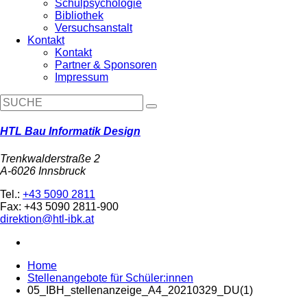
Schulpsychologie
Bibliothek
Versuchsanstalt
Kontakt
Kontakt
Partner & Sponsoren
Impressum
HTL Bau Informatik Design
Trenkwalderstraße 2
A-6026 Innsbruck
Tel.:
+43 5090 2811
Fax: +43 5090 2811-900
direktion@htl-ibk.at
Home
Stellenangebote für Schüler:innen
05_IBH_stellenanzeige_A4_20210329_DU(1)