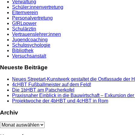
Verwaltung
Schüler:innenvertretung
Elternverein
Personalvertretung
G!RLpower
Schulärztin
Vertrauenslehrer:innen
Jugendcoaching
Schulpsychologie
Bibliothek
Versuchsanstalt
Neueste Beiträge
Neues Streetart-Kunstwerk gestaltet die Ostfassade der 
4cHBT Fußballmeister auf dem Feld!
Die 1bHBT am Patscherkofel
Praxisnaher Einblick in die Bauwirtschaft – Exkursion de
Projektwoche der 4bHBT und 4cHBT in Rom
Archiv
Archiv