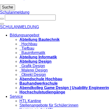
Suche
Schulanmeldung
SCHULANMELDUNG
Bildungsangebot
Abteilung Bautechnik
Hochbau
Tiefbau
Bauinformatik
Abteilung Informatik
Abteilung Design
Grafik Design
Malerei Design
Objekt Design
Abendschule Hochbau
Bauhandwerkschule
Abendkolleg Game Design | Usability Engineeri
Hochschulstudiengänge
Service
HTL Kantine
Stellenangebote für Schüler:innen