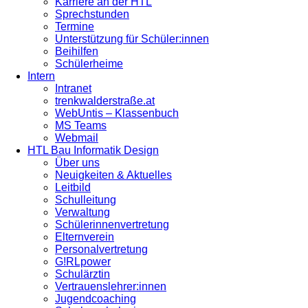
Karriere an der HTL
Sprechstunden
Termine
Unterstützung für Schüler:innen
Beihilfen
Schülerheime
Intern
Intranet
trenkwalderstraße.at
WebUntis – Klassenbuch
MS Teams
Webmail
HTL Bau Informatik Design
Über uns
Neuigkeiten & Aktuelles
Leitbild
Schulleitung
Verwaltung
Schülerinnenvertretung
Elternverein
Personalvertretung
G!RLpower
Schulärztin
Vertrauenslehrer:innen
Jugendcoaching