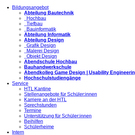
Bildungsangebot
Abteilung Bautechnik
Hochbau
Tiefbau
Bauinformatik
Abteilung Informatik
Abteilung Design
Grafik Design
Malerei Design
Objekt Design
Abendschule Hochbau
Bauhandwerkschule
Abendkolleg Game Design | Usability Engineeri
Hochschulstudiengänge
Service
HTL Kantine
Stellenangebote für Schüler:innen
Karriere an der HTL
Sprechstunden
Termine
Unterstützung für Schüler:innen
Beihilfen
Schülerheime
Intern