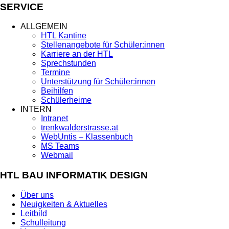
SERVICE
ALLGEMEIN
HTL Kantine
Stellenangebote für Schüler:innen
Karriere an der HTL
Sprechstunden
Termine
Unterstützung für Schüler:innen
Beihilfen
Schülerheime
INTERN
Intranet
trenkwalderstrasse.at
WebUntis – Klassenbuch
MS Teams
Webmail
HTL BAU INFORMATIK DESIGN
Über uns
Neuigkeiten & Aktuelles
Leitbild
Schulleitung