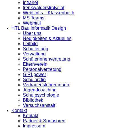
Intranet
trenkwalderstraße.at
WebUntis – Klassenbuch
MS Teams
Webmail
HTL Bau Informatik Design
Über uns
Neuigkeiten & Aktuelles
Leitbild
Schulleitung
Verwaltung
Schülerinnenvertretung
Elternverein
Personalvertretung
G!RLpower
Schulärztin
Vertrauenslehrer:innen
Jugendcoaching
Schulpsychologie
Bibliothek
Versuchsanstalt
Kontakt
Kontakt
Partner & Sponsoren
Impressum