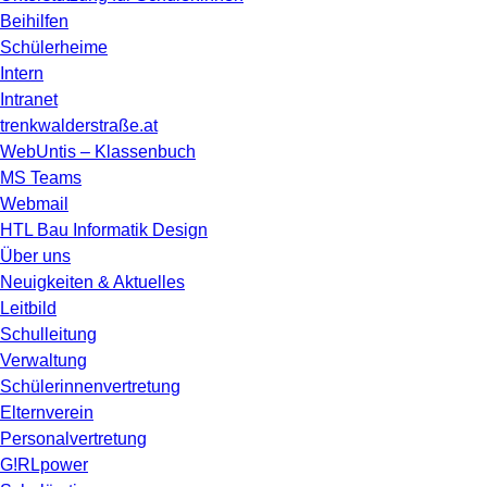
Beihilfen
Schülerheime
Intern
Intranet
trenkwalderstraße.at
WebUntis – Klassenbuch
MS Teams
Webmail
HTL Bau Informatik Design
Über uns
Neuigkeiten & Aktuelles
Leitbild
Schulleitung
Verwaltung
Schülerinnenvertretung
Elternverein
Personalvertretung
G!RLpower