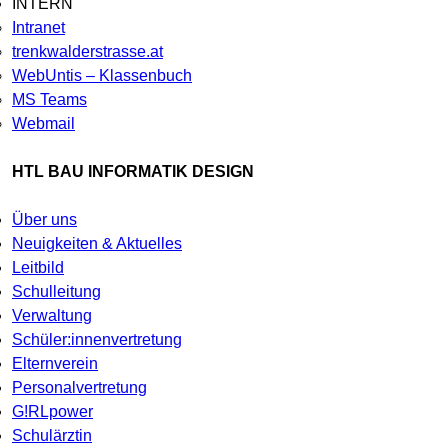
INTERN
Intranet
trenkwalderstrasse.at
WebUntis – Klassenbuch
MS Teams
Webmail
HTL BAU INFORMATIK DESIGN
Über uns
Neuigkeiten & Aktuelles
Leitbild
Schulleitung
Verwaltung
Schüler:innenvertretung
Elternverein
Personalvertretung
G!RLpower
Schulärztin