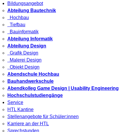
Bildungsangebot
Abteilung Bautechnik
Hochbau
Tiefbau
Bauinformatik
Abteilung Informatik
Abteilung Design
Grafik Design
Malerei Design
Objekt Design
Abendschule Hochbau
Bauhandwerkschule
Abendkolleg Game Design | Usability Engineering
Hochschulstudiengänge
Service
HTL Kantine
Stellenangebote für Schüler:innen
Karriere an der HTL
Sprechstunden