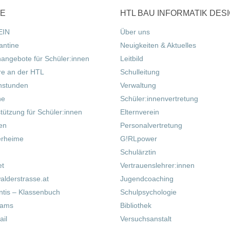
CE
HTL BAU INFORMATIK DES
EIN
Über uns
antine
Neuigkeiten & Aktuelles
nangebote für Schüler:innen
Leitbild
re an der HTL
Schulleitung
hstunden
Verwaltung
ne
Schüler:innenvertretung
tützung für Schüler:innen
Elternverein
fen
Personalvertretung
erheime
G!RLpower
Schulärztin
et
Vertrauenslehrer:innen
alderstrasse.at
Jugendcoaching
tis – Klassenbuch
Schulpsychologie
eams
Bibliothek
il
Versuchsanstalt