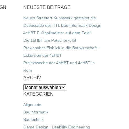
IGN
NEUESTE BEITRÄGE
Neues Streetart-Kunstwerk gestaltet die
Ostfassade der HTL Bau Informatik Design
4cHBT Fußballmeister auf dem Feld!
Die 1bHBT am Patscherkofel
Praxisnaher Einblick in die Bauwirtschaft –
Exkursion der 4cHBT
Projektwoche der 4bHBT und 4cHBT in
Rom
ARCHIV
Archiv
KATEGORIEN
Allgemein
Bauinformatik
Bautechnik
Game Design | Usability Engineering