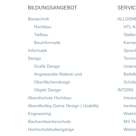
BILDUNGSANGEBOT
SERVI
Bautechnik
ALLGEM
Hochbau
HTL K
Tiefbau
Stelle
Bauinformatik
Karrie
Informatik
Sprec
Design
Termi
Grafik Design
Unters
Angewandte Malerei und
Beihil
Oberflächendesign
Schül
Objekt Design
INTERN
Abendschule Hochbau
Intran
Abendkolleg Game Design | Usability
trenkw
Engineering
WebUn
Bauhandwerkerschule
MS T
Hochschulstudiengänge
Webma