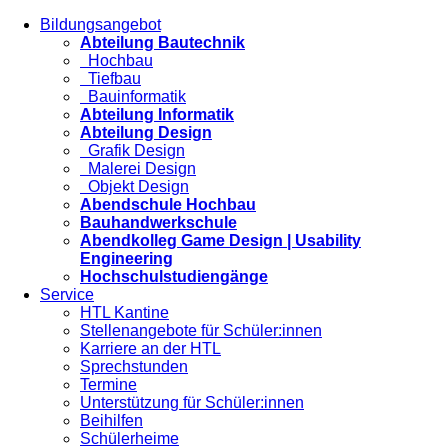
Bildungsangebot
Abteilung Bautechnik
Hochbau
Tiefbau
Bauinformatik
Abteilung Informatik
Abteilung Design
Grafik Design
Malerei Design
Objekt Design
Abendschule Hochbau
Bauhandwerkschule
Abendkolleg Game Design | Usability
Engineering
Hochschulstudiengänge
Service
HTL Kantine
Stellenangebote für Schüler:innen
Karriere an der HTL
Sprechstunden
Termine
Unterstützung für Schüler:innen
Beihilfen
Schülerheime