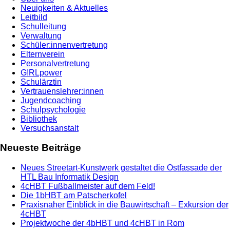
Neuigkeiten & Aktuelles
Leitbild
Schulleitung
Verwaltung
Schüler:innenvertretung
Elternverein
Personalvertretung
G!RLpower
Schulärztin
Vertrauenslehrer:innen
Jugendcoaching
Schulpsychologie
Bibliothek
Versuchsanstalt
Neueste Beiträge
Neues Streetart-Kunstwerk gestaltet die Ostfassade der
HTL Bau Informatik Design
4cHBT Fußballmeister auf dem Feld!
Die 1bHBT am Patscherkofel
Praxisnaher Einblick in die Bauwirtschaft – Exkursion der
4cHBT
Projektwoche der 4bHBT und 4cHBT in Rom