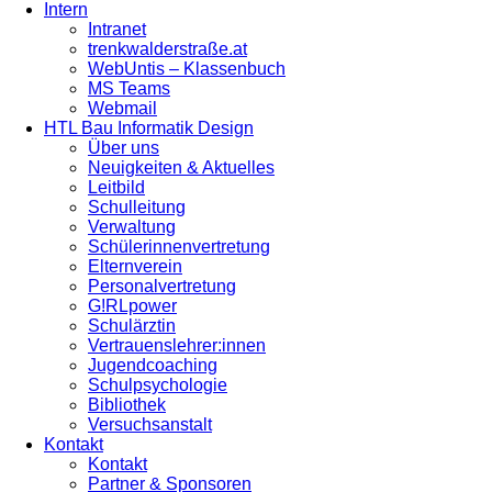
Intern
Intranet
trenkwalderstraße.at
WebUntis – Klassenbuch
MS Teams
Webmail
HTL Bau Informatik Design
Über uns
Neuigkeiten & Aktuelles
Leitbild
Schulleitung
Verwaltung
Schülerinnenvertretung
Elternverein
Personalvertretung
G!RLpower
Schulärztin
Vertrauenslehrer:innen
Jugendcoaching
Schulpsychologie
Bibliothek
Versuchsanstalt
Kontakt
Kontakt
Partner & Sponsoren