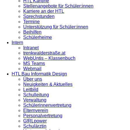
HTL Kantine
Stellenangebote für Schüler:innen
Karriere an der HTL
Sprechstunden
Termine
Unterstützung für Schüler:innen
Beihilfen
Schülerheime
Intern
Intranet
trenkwalderstraße.at
WebUntis – Klassenbuch
MS Teams
Webmail
HTL Bau Informatik Design
Über uns
Neuigkeiten & Aktuelles
Leitbild
Schulleitung
Verwaltung
Schülerinnenvertretung
Elternverein
Personalvertretung
G!RLpower
Schulärztin