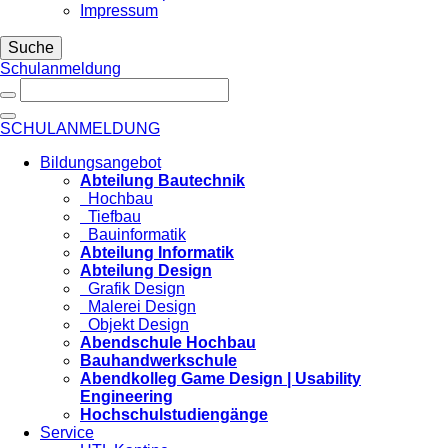
Impressum
Suche
Schulanmeldung
SCHULANMELDUNG
Bildungsangebot
Abteilung Bautechnik
Hochbau
Tiefbau
Bauinformatik
Abteilung Informatik
Abteilung Design
Grafik Design
Malerei Design
Objekt Design
Abendschule Hochbau
Bauhandwerkschule
Abendkolleg Game Design | Usability
Engineering
Hochschulstudiengänge
Service