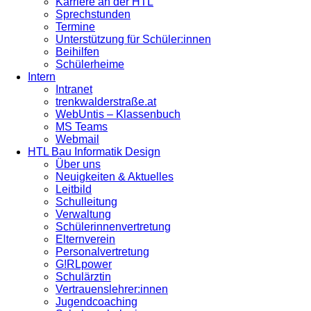
Karriere an der HTL
Sprechstunden
Termine
Unterstützung für Schüler:innen
Beihilfen
Schülerheime
Intern
Intranet
trenkwalderstraße.at
WebUntis – Klassenbuch
MS Teams
Webmail
HTL Bau Informatik Design
Über uns
Neuigkeiten & Aktuelles
Leitbild
Schulleitung
Verwaltung
Schülerinnenvertretung
Elternverein
Personalvertretung
G!RLpower
Schulärztin
Vertrauenslehrer:innen
Jugendcoaching