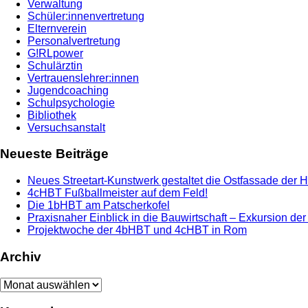
Verwaltung
Schüler:innenvertretung
Elternverein
Personalvertretung
G!RLpower
Schulärztin
Vertrauenslehrer:innen
Jugendcoaching
Schulpsychologie
Bibliothek
Versuchsanstalt
Neueste Beiträge
Neues Streetart-Kunstwerk gestaltet die Ostfassade der 
4cHBT Fußballmeister auf dem Feld!
Die 1bHBT am Patscherkofel
Praxisnaher Einblick in die Bauwirtschaft – Exkursion de
Projektwoche der 4bHBT und 4cHBT in Rom
Archiv
Archiv