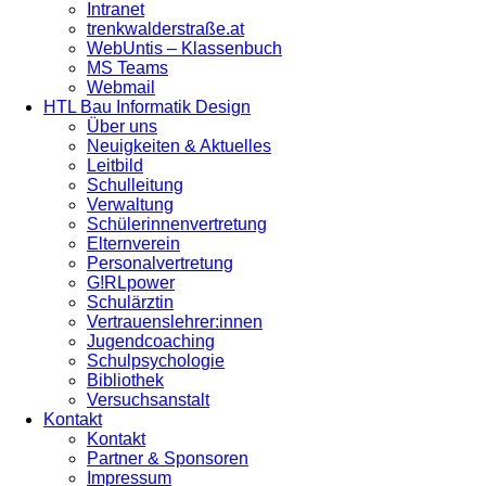
Intranet
trenkwalderstraße.at
WebUntis – Klassenbuch
MS Teams
Webmail
HTL Bau Informatik Design
Über uns
Neuigkeiten & Aktuelles
Leitbild
Schulleitung
Verwaltung
Schülerinnenvertretung
Elternverein
Personalvertretung
G!RLpower
Schulärztin
Vertrauenslehrer:innen
Jugendcoaching
Schulpsychologie
Bibliothek
Versuchsanstalt
Kontakt
Kontakt
Partner & Sponsoren
Impressum