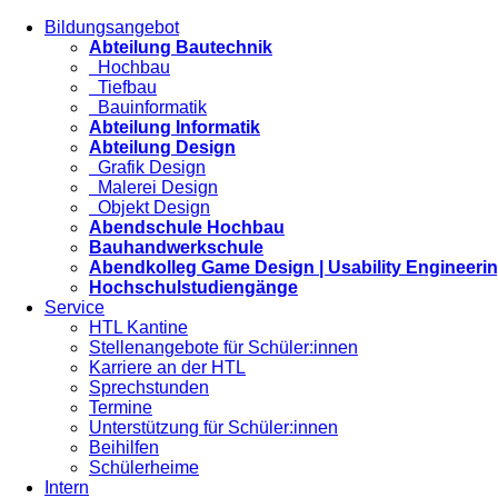
Bildungsangebot
Abteilung Bautechnik
Hochbau
Tiefbau
Bauinformatik
Abteilung Informatik
Abteilung Design
Grafik Design
Malerei Design
Objekt Design
Abendschule Hochbau
Bauhandwerkschule
Abendkolleg Game Design | Usability Engineeri
Hochschulstudiengänge
Service
HTL Kantine
Stellenangebote für Schüler:innen
Karriere an der HTL
Sprechstunden
Termine
Unterstützung für Schüler:innen
Beihilfen
Schülerheime
Intern