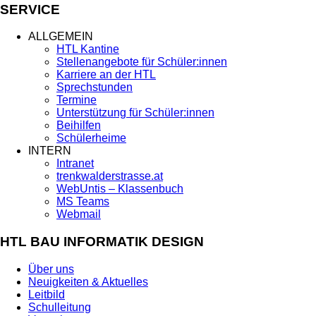
SERVICE
ALLGEMEIN
HTL Kantine
Stellenangebote für Schüler:innen
Karriere an der HTL
Sprechstunden
Termine
Unterstützung für Schüler:innen
Beihilfen
Schülerheime
INTERN
Intranet
trenkwalderstrasse.at
WebUntis – Klassenbuch
MS Teams
Webmail
HTL BAU INFORMATIK DESIGN
Über uns
Neuigkeiten & Aktuelles
Leitbild
Schulleitung