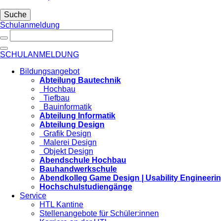
Suche
Schulanmeldung
SCHULANMELDUNG
Bildungsangebot
Abteilung Bautechnik
Hochbau
Tiefbau
Bauinformatik
Abteilung Informatik
Abteilung Design
Grafik Design
Malerei Design
Objekt Design
Abendschule Hochbau
Bauhandwerkschule
Abendkolleg Game Design | Usability Engineeri
Hochschulstudiengänge
Service
HTL Kantine
Stellenangebote für Schüler:innen