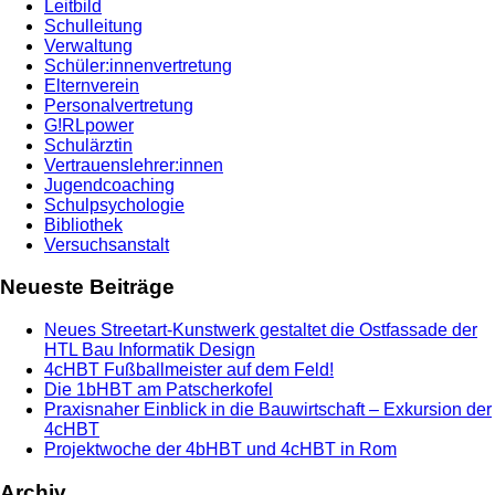
Leitbild
Schulleitung
Verwaltung
Schüler:innenvertretung
Elternverein
Personalvertretung
G!RLpower
Schulärztin
Vertrauenslehrer:innen
Jugendcoaching
Schulpsychologie
Bibliothek
Versuchsanstalt
Neueste Beiträge
Neues Streetart-Kunstwerk gestaltet die Ostfassade der
HTL Bau Informatik Design
4cHBT Fußballmeister auf dem Feld!
Die 1bHBT am Patscherkofel
Praxisnaher Einblick in die Bauwirtschaft – Exkursion der
4cHBT
Projektwoche der 4bHBT und 4cHBT in Rom
Archiv