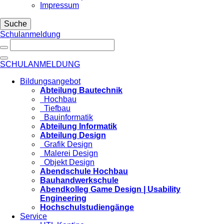
Impressum
Suche
Schulanmeldung
SCHULANMELDUNG
Bildungsangebot
Abteilung Bautechnik
Hochbau
Tiefbau
Bauinformatik
Abteilung Informatik
Abteilung Design
Grafik Design
Malerei Design
Objekt Design
Abendschule Hochbau
Bauhandwerkschule
Abendkolleg Game Design | Usability
Engineering
Hochschulstudiengänge
Service