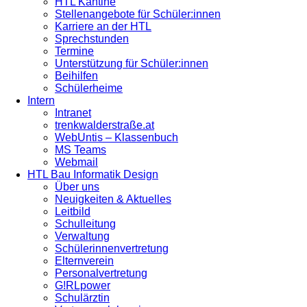
HTL Kantine
Stellenangebote für Schüler:innen
Karriere an der HTL
Sprechstunden
Termine
Unterstützung für Schüler:innen
Beihilfen
Schülerheime
Intern
Intranet
trenkwalderstraße.at
WebUntis – Klassenbuch
MS Teams
Webmail
HTL Bau Informatik Design
Über uns
Neuigkeiten & Aktuelles
Leitbild
Schulleitung
Verwaltung
Schülerinnenvertretung
Elternverein
Personalvertretung
G!RLpower
Schulärztin