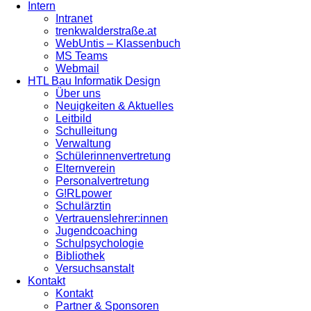
Intern
Intranet
trenkwalderstraße.at
WebUntis – Klassenbuch
MS Teams
Webmail
HTL Bau Informatik Design
Über uns
Neuigkeiten & Aktuelles
Leitbild
Schulleitung
Verwaltung
Schülerinnenvertretung
Elternverein
Personalvertretung
G!RLpower
Schulärztin
Vertrauenslehrer:innen
Jugendcoaching
Schulpsychologie
Bibliothek
Versuchsanstalt
Kontakt
Kontakt
Partner & Sponsoren