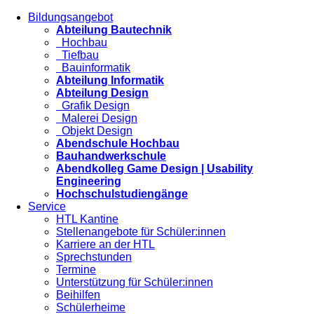
Bildungsangebot
Abteilung Bautechnik
Hochbau
Tiefbau
Bauinformatik
Abteilung Informatik
Abteilung Design
Grafik Design
Malerei Design
Objekt Design
Abendschule Hochbau
Bauhandwerkschule
Abendkolleg Game Design | Usability
Engineering
Hochschulstudiengänge
Service
HTL Kantine
Stellenangebote für Schüler:innen
Karriere an der HTL
Sprechstunden
Termine
Unterstützung für Schüler:innen
Beihilfen
Schülerheime