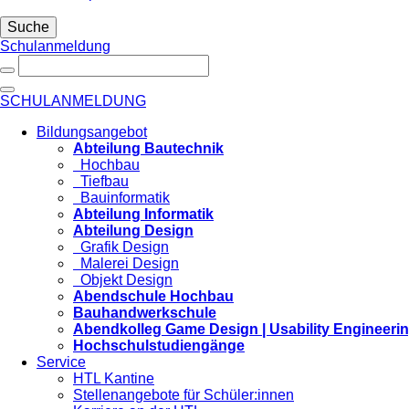
Suche
Schulanmeldung
SCHULANMELDUNG
Bildungsangebot
Abteilung Bautechnik
Hochbau
Tiefbau
Bauinformatik
Abteilung Informatik
Abteilung Design
Grafik Design
Malerei Design
Objekt Design
Abendschule Hochbau
Bauhandwerkschule
Abendkolleg Game Design | Usability Engineeri
Hochschulstudiengänge
Service
HTL Kantine
Stellenangebote für Schüler:innen