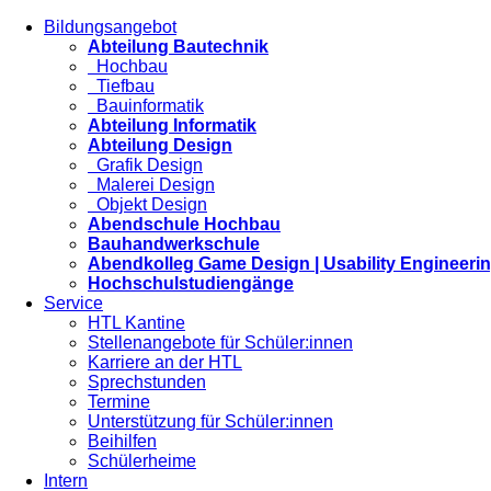
Bildungsangebot
Abteilung Bautechnik
Hochbau
Tiefbau
Bauinformatik
Abteilung Informatik
Abteilung Design
Grafik Design
Malerei Design
Objekt Design
Abendschule Hochbau
Bauhandwerkschule
Abendkolleg Game Design | Usability Engineeri
Hochschulstudiengänge
Service
HTL Kantine
Stellenangebote für Schüler:innen
Karriere an der HTL
Sprechstunden
Termine
Unterstützung für Schüler:innen
Beihilfen
Schülerheime
Intern