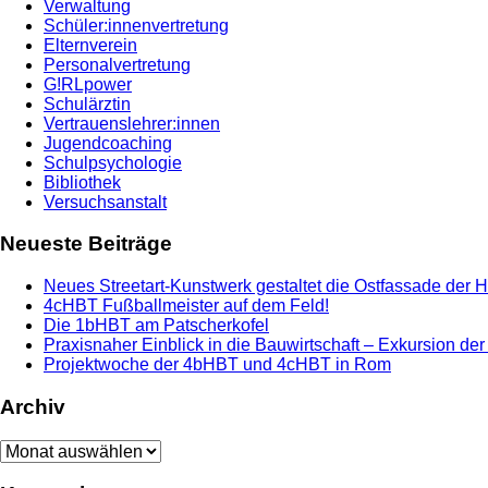
Verwaltung
Schüler:innenvertretung
Elternverein
Personalvertretung
G!RLpower
Schulärztin
Vertrauenslehrer:innen
Jugendcoaching
Schulpsychologie
Bibliothek
Versuchsanstalt
Neueste Beiträge
Neues Streetart-Kunstwerk gestaltet die Ostfassade der 
4cHBT Fußballmeister auf dem Feld!
Die 1bHBT am Patscherkofel
Praxisnaher Einblick in die Bauwirtschaft – Exkursion de
Projektwoche der 4bHBT und 4cHBT in Rom
Archiv
Archiv