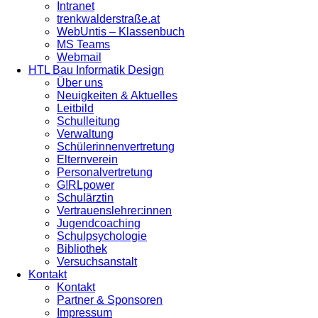
Intranet
trenkwalderstraße.at
WebUntis – Klassenbuch
MS Teams
Webmail
HTL Bau Informatik Design
Über uns
Neuigkeiten & Aktuelles
Leitbild
Schulleitung
Verwaltung
Schülerinnenvertretung
Elternverein
Personalvertretung
G!RLpower
Schulärztin
Vertrauenslehrer:innen
Jugendcoaching
Schulpsychologie
Bibliothek
Versuchsanstalt
Kontakt
Kontakt
Partner & Sponsoren
Impressum