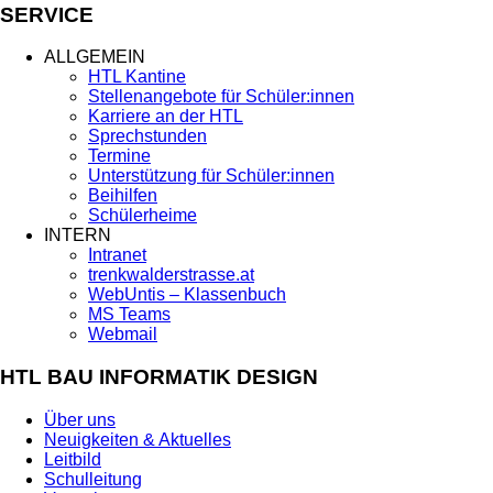
SERVICE
ALLGEMEIN
HTL Kantine
Stellenangebote für Schüler:innen
Karriere an der HTL
Sprechstunden
Termine
Unterstützung für Schüler:innen
Beihilfen
Schülerheime
INTERN
Intranet
trenkwalderstrasse.at
WebUntis – Klassenbuch
MS Teams
Webmail
HTL BAU INFORMATIK DESIGN
Über uns
Neuigkeiten & Aktuelles
Leitbild
Schulleitung