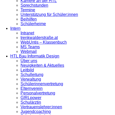
Karriere an der HTL
Sprechstunden
Termine
Unterstützung für Schüler:innen
Beihilfen
Schülerheime
Intern
Intranet
trenkwalderstraße.at
WebUntis – Klassenbuch
MS Teams
Webmail
HTL Bau Informatik Design
Über uns
Neuigkeiten & Aktuelles
Leitbild
Schulleitung
Verwaltung
Schülerinnenvertretung
Elternverein
Personalvertretung
G!RLpower
Schulärztin
Vertrauenslehrer:innen
Jugendcoaching