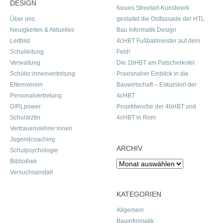
DESIGN
Neues Streetart-Kunstwerk
Über uns
gestaltet die Ostfassade der HTL
Neuigkeiten & Aktuelles
Bau Informatik Design
Leitbild
4cHBT Fußballmeister auf dem
Schulleitung
Feld!
Verwaltung
Die 1bHBT am Patscherkofel
Schüler:innenvertretung
Praxisnaher Einblick in die
Elternverein
Bauwirtschaft – Exkursion der
Personalvertretung
4cHBT
G!RLpower
Projektwoche der 4bHBT und
Schulärztin
4cHBT in Rom
Vertrauenslehrer:innen
Jugendcoaching
ARCHIV
Schulpsychologie
Bibliothek
Archiv
Versuchsanstalt
KATEGORIEN
Allgemein
Bauinformatik