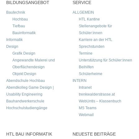
BILDUNGSANGEBOT
SERVICE
Bautechnik
ALLGEMEIN
Hochbau
HTL Kantine
Tiefbau
Stellenangebote für
Bauinformatik
Schüler:innen
Informatik
Karriere an der HTL
Design
Sprechstunden
Grafik Design
Termine
Angewandte Malerei und
Unterstützung für Schüler:innen
Oberflächendesign
Beihilfen
Objekt Design
Schülerheime
Abendschule Hochbau
INTERN
Abendkolleg Game Design |
Intranet
Usability Engineering
trenkwalderstrasse.at
Bauhandwerkerschule
WebUntis – Klassenbuch
Hochschulstudiengänge
MS Teams
Webmail
HTL BAU INFORMATIK
NEUESTE BEITRÄGE