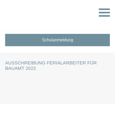
HOME
STELLENANGEBOTE FÜR SCHÜLER:INNEN
AUSSCHREIBUNG FERIALARBEITER FÜR BAUAMT 2022
Schulanmeldung
AUSSCHREIBUNG FERIALARBEITER FÜR
BAUAMT 2022