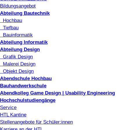
Bildungsangebot
Abteilung Bautechnik
Hochbau
Tiefbau
Bauinformatik
Abteilung Informatik
Abteilung Design
Grafik Design
Malerei Design
Objekt Design
Abendschule Hochbau
Bauhandwerkschule
Abendkolleg Game Design | Usability Engineering
Hochschulstudiengänge
Service
HTL Kantine
Stellenangebote für Schüler:innen
Karriere an der HTL