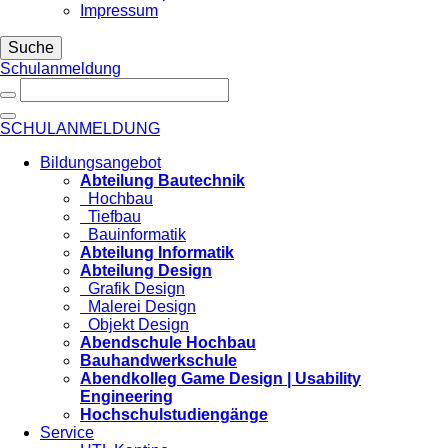
Impressum
Suche
Schulanmeldung
SCHULANMELDUNG
Bildungsangebot
Abteilung Bautechnik
Hochbau
Tiefbau
Bauinformatik
Abteilung Informatik
Abteilung Design
Grafik Design
Malerei Design
Objekt Design
Abendschule Hochbau
Bauhandwerkschule
Abendkolleg Game Design | Usability
Engineering
Hochschulstudiengänge
Service