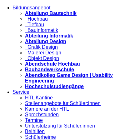
Bildungsangebot
Abteilung Bautechnik
Hochbau
Tiefbau
Bauinformatik
Abteilung Informatik
Abteilung Design
Grafik Design
Malerei Design
Objekt Design
Abendschule Hochbau
Bauhandwerkschule
Abendkolleg Game Design | Usability
Engineering
Hochschulstudiengänge
Service
HTL Kantine
Stellenangebote für Schüler:innen
Karriere an der HTL
Sprechstunden
Termine
Unterstützung für Schüler:innen
Beihilfen
Schülerheime