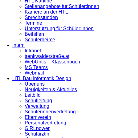
HTL Kantine
Stellenangebote für Schüler:innen
Karriere an der HTL
Sprechstunden
Termine
Unterstützung für Schüler:innen
Beihilfen
Schülerheime
Intern
Intranet
trenkwalderstraße.at
WebUntis – Klassenbuch
MS Teams
Webmail
HTL Bau Informatik Design
Über uns
Neuigkeiten & Aktuelles
Leitbild
Schulleitung
Verwaltung
Schülerinnenvertretung
Elternverein
Personalvertretung
G!RLpower
Schulärztin