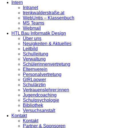
Intern
Intranet
trenkwalderstraße.at
WebUntis – Klassenbuch
MS Teams
Webmail
HTL Bau Informatik Design
Über uns
Neuigkeiten & Aktuelles
Leitbild
Schulleitung
Verwaltung
Schülerinnenvertretung
Elternverein
Personalvertretung
G!RLpower
Schulärztin
Vertrauenslehrer:innen
Jugendcoaching
Schulpsychologie
Bibliothek
Versuchsanstalt
Kontakt
Kontakt
Partner & Sponsoren