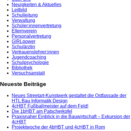
Neuigkeiten & Aktuelles
Leitbild
Schulleitung
Verwaltung
Schüler:innenvertretung
Elternverein
Personalvertretung
G!RLpower
Schulärztin
Vertrauenslehrer:innen
Jugendcoaching
Schulpsychologie
Bibliothek
Versuchsanstalt
Neueste Beiträge
Neues Streetart-Kunstwerk gestaltet die Ostfassade der
HTL Bau Informatik Design
4cHBT Fußballmeister auf dem Feld!
Die 1bHBT am Patscherkofel
Praxisnaher Einblick in die Bauwirtschaft – Exkursion der
4cHBT
Projektwoche der 4bHBT und 4cHBT in Rom