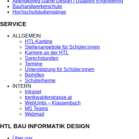
Abendkolleg Game Design | Usability Engineering
Bauhandwerkerschule
Hochschulstudiengänge
SERVICE
ALLGEMEIN
HTL Kantine
Stellenangebote für Schüler:innen
Karriere an der HTL
Sprechstunden
Termine
Unterstützung für Schüler:innen
Beihilfen
Schülerheime
INTERN
Intranet
trenkwalderstrasse.at
WebUntis – Klassenbuch
MS Teams
Webmail
HTL BAU INFORMATIK DESIGN
Über uns