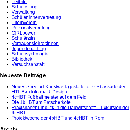
Leitbild
Schulleitung
Verwaltung
Schüler:innenvertretung
Elternverein
Personalvertretung
G!RLpower
Schulärztin
Vertrauenslehrer:innen
Jugendcoaching
Schulpsychologie
Bibliothek
Versuchsanstalt
Neueste Beiträge
Neues Streetart-Kunstwerk gestaltet die Ostfassade der
HTL Bau Informatik Design
4cHBT Fußballmeister auf dem Feld!
Die 1bHBT am Patscherkofel
Praxisnaher Einblick in die Bauwirtschaft – Exkursion der
4cHBT
Projektwoche der 4bHBT und 4cHBT in Rom
Archiv