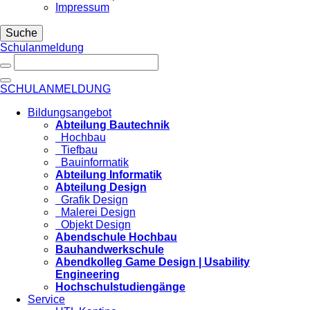
Impressum
Suche
Schulanmeldung
SCHULANMELDUNG
Bildungsangebot
Abteilung Bautechnik
Hochbau
Tiefbau
Bauinformatik
Abteilung Informatik
Abteilung Design
Grafik Design
Malerei Design
Objekt Design
Abendschule Hochbau
Bauhandwerkschule
Abendkolleg Game Design | Usability
Engineering
Hochschulstudiengänge
Service