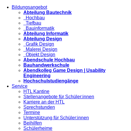
Bildungsangebot
Abteilung Bautechnik
Hochbau
Tiefbau
Bauinformatik
Abteilung Informatik
Abteilung Design
Grafik Design
Malerei Design
Objekt Design
Abendschule Hochbau
Bauhandwerkschule
Abendkolleg Game Design | Usability
Engineering
Hochschulstudiengänge
Service
HTL Kantine
Stellenangebote für Schüler:innen
Karriere an der HTL
Sprechstunden
Termine
Unterstützung für Schüler:innen
Beihilfen
Schülerheime