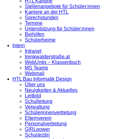
HTL Kantine
Stellenangebote für Schüler:innen
Karriere an der HTL
Sprechstunden
Termine
Unterstützung für Schüler:innen
Beihilfen
Schülerheime
Intern
Intranet
trenkwalderstraße.at
WebUntis – Klassenbuch
MS Teams
Webmail
HTL Bau Informatik Design
Über uns
Neuigkeiten & Aktuelles
Leitbild
Schulleitung
Verwaltung
Schülerinnenvertretung
Elternverein
Personalvertretung
G!RLpower
Schulärztin