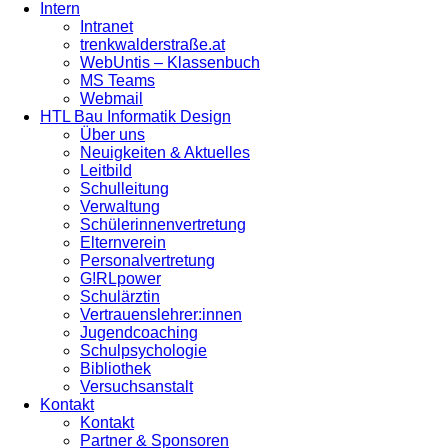
Intern
Intranet
trenkwalderstraße.at
WebUntis – Klassenbuch
MS Teams
Webmail
HTL Bau Informatik Design
Über uns
Neuigkeiten & Aktuelles
Leitbild
Schulleitung
Verwaltung
Schülerinnenvertretung
Elternverein
Personalvertretung
G!RLpower
Schulärztin
Vertrauenslehrer:innen
Jugendcoaching
Schulpsychologie
Bibliothek
Versuchsanstalt
Kontakt
Kontakt
Partner & Sponsoren