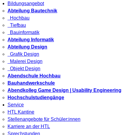
Bildungsangebot
Abteilung Bautechnik
Hochbau
Tiefbau
Bauinformatik
Abteilung Informatik
Abteilung Design
Grafik Design
Malerei Design
Objekt Design
Abendschule Hochbau
Bauhandwerkschule
Abendkolleg Game Design | Usability Engineering
Hochschulstudiengänge
Service
HTL Kantine
Stellenangebote für Schüler:innen
Karriere an der HTL
Sprechstunden