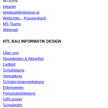
INTERN
Intranet
trenkwalderstrasse.at
WebUntis – Klassenbuch
MS Teams
Webmail
HTL BAU INFORMATIK DESIGN
Über uns
Neuigkeiten & Aktuelles
Leitbild
Schulleitung
Verwaltung
Schüler:innenvertretung
Elternverein
Personalvertretung
G!RLpower
Schulärztin