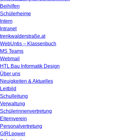
Beihilfen
Schülerheime
Intern
Intranet
trenkwalderstraße.at
WebUntis – Klassenbuch
MS Teams
Webmail
HTL Bau Informatik Design
Über uns
Neuigkeiten & Aktuelles
Leitbild
Schulleitung
Verwaltung
Schülerinnenvertretung
Elternverein
Personalvertretung
G!RLpower