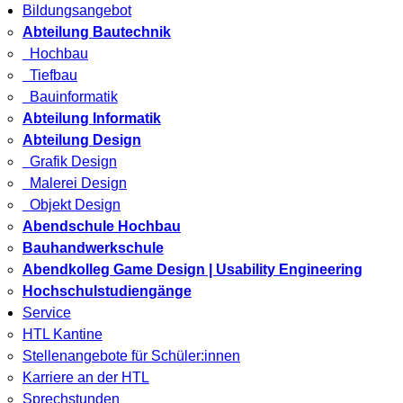
Bildungsangebot
Abteilung Bautechnik
Hochbau
Tiefbau
Bauinformatik
Abteilung Informatik
Abteilung Design
Grafik Design
Malerei Design
Objekt Design
Abendschule Hochbau
Bauhandwerkschule
Abendkolleg Game Design | Usability Engineering
Hochschulstudiengänge
Service
HTL Kantine
Stellenangebote für Schüler:innen
Karriere an der HTL
Sprechstunden