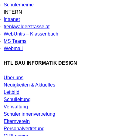
Schülerheime
INTERN
Intranet
trenkwalderstrasse.at
WebUntis – Klassenbuch
MS Teams
Webmail
HTL BAU INFORMATIK DESIGN
Über uns
Neuigkeiten & Aktuelles
Leitbild
Schulleitung
Verwaltung
Schüler:innenvertretung
Elternverein
Personalvertretung
G!RLpower