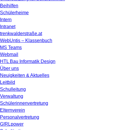
Beihilfen
Schülerheime
Intern
Intranet
trenkwalderstraße.at
WebUntis – Klassenbuch
MS Teams
Webmail
HTL Bau Informatik Design
Über uns
Neuigkeiten & Aktuelles
Leitbild
Schulleitung
Verwaltung
Schülerinnenvertretung
Elternverein
Personalvertretung
G!RLpower