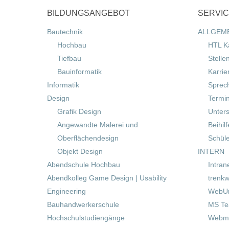
BILDUNGSANGEBOT
SERVI
Bautechnik
ALLGEM
Hochbau
HTL K
Tiefbau
Stelle
Bauinformatik
Karrie
Informatik
Sprec
Design
Termi
Grafik Design
Unters
Angewandte Malerei und
Beihil
Oberflächendesign
Schül
Objekt Design
INTERN
Abendschule Hochbau
Intran
Abendkolleg Game Design | Usability
trenkw
Engineering
WebUn
Bauhandwerkerschule
MS T
Hochschulstudiengänge
Webma