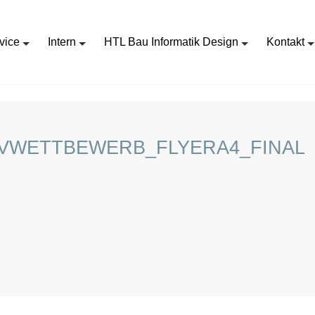
vice
Intern
HTL Bau Informatik Design
Kontakt
AUSSCHREIBUNG_KREATIVWETTBEWERB_FLYERA4_FINAL
VWETTBEWERB_FLYERA4_FINAL