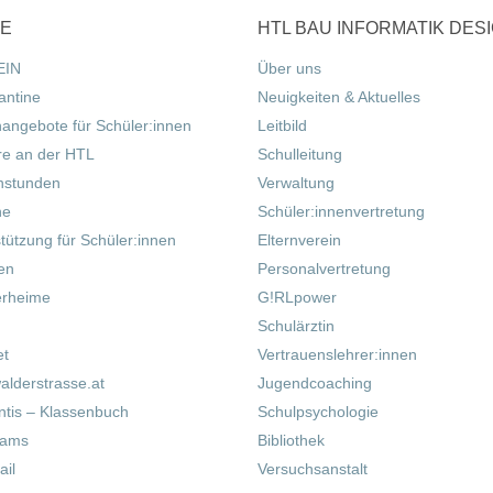
CE
HTL BAU INFORMATIK DES
EIN
Über uns
antine
Neuigkeiten & Aktuelles
nangebote für Schüler:innen
Leitbild
re an der HTL
Schulleitung
hstunden
Verwaltung
ne
Schüler:innenvertretung
tützung für Schüler:innen
Elternverein
fen
Personalvertretung
erheime
G!RLpower
Schulärztin
et
Vertrauenslehrer:innen
alderstrasse.at
Jugendcoaching
tis – Klassenbuch
Schulpsychologie
eams
Bibliothek
il
Versuchsanstalt