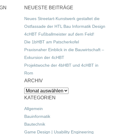
IGN
NEUESTE BEITRÄGE
Neues Streetart-Kunstwerk gestaltet die
Ostfassade der HTL Bau Informatik Design
4cHBT Fußballmeister auf dem Feld!
Die 1bHBT am Patscherkofel
Praxisnaher Einblick in die Bauwirtschaft –
Exkursion der 4cHBT
Projektwoche der 4bHBT und 4cHBT in
Rom
ARCHIV
Archiv
KATEGORIEN
Allgemein
Bauinformatik
Bautechnik
Game Design | Usability Engineering