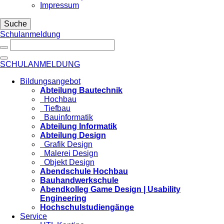
Impressum
Suche
Schulanmeldung
SCHULANMELDUNG
Bildungsangebot
Abteilung Bautechnik
Hochbau
Tiefbau
Bauinformatik
Abteilung Informatik
Abteilung Design
Grafik Design
Malerei Design
Objekt Design
Abendschule Hochbau
Bauhandwerkschule
Abendkolleg Game Design | Usability
Engineering
Hochschulstudiengänge
Service