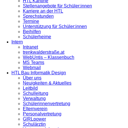
HTL Kantine
Stellenangebote für Schüler:innen
Karriere an der HTL
Sprechstunden
Termine
Unterstützung für Schüler:innen
Beihilfen
Schülerheime
Intern
Intranet
trenkwalderstraße.at
WebUntis – Klassenbuch
MS Teams
Webmail
HTL Bau Informatik Design
Über uns
Neuigkeiten & Aktuelles
Leitbild
Schulleitung
Verwaltung
Schülerinnenvertretung
Elternverein
Personalvertretung
G!RLpower
Schulärztin