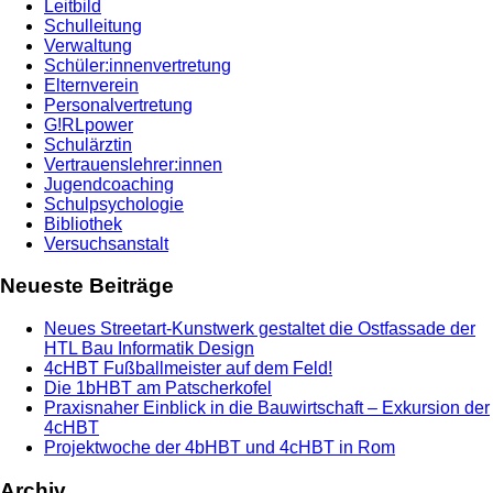
Leitbild
Schulleitung
Verwaltung
Schüler:innenvertretung
Elternverein
Personalvertretung
G!RLpower
Schulärztin
Vertrauenslehrer:innen
Jugendcoaching
Schulpsychologie
Bibliothek
Versuchsanstalt
Neueste Beiträge
Neues Streetart-Kunstwerk gestaltet die Ostfassade der
HTL Bau Informatik Design
4cHBT Fußballmeister auf dem Feld!
Die 1bHBT am Patscherkofel
Praxisnaher Einblick in die Bauwirtschaft – Exkursion der
4cHBT
Projektwoche der 4bHBT und 4cHBT in Rom
Archiv