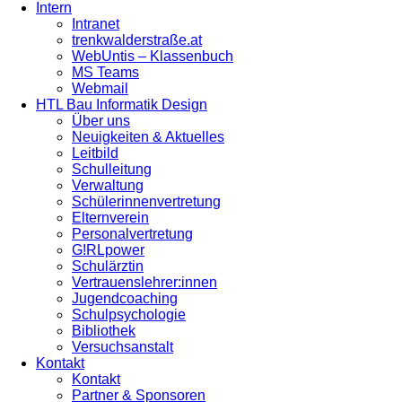
Intern
Intranet
trenkwalderstraße.at
WebUntis – Klassenbuch
MS Teams
Webmail
HTL Bau Informatik Design
Über uns
Neuigkeiten & Aktuelles
Leitbild
Schulleitung
Verwaltung
Schülerinnenvertretung
Elternverein
Personalvertretung
G!RLpower
Schulärztin
Vertrauenslehrer:innen
Jugendcoaching
Schulpsychologie
Bibliothek
Versuchsanstalt
Kontakt
Kontakt
Partner & Sponsoren