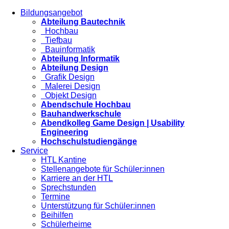
Bildungsangebot
Abteilung Bautechnik
Hochbau
Tiefbau
Bauinformatik
Abteilung Informatik
Abteilung Design
Grafik Design
Malerei Design
Objekt Design
Abendschule Hochbau
Bauhandwerkschule
Abendkolleg Game Design | Usability
Engineering
Hochschulstudiengänge
Service
HTL Kantine
Stellenangebote für Schüler:innen
Karriere an der HTL
Sprechstunden
Termine
Unterstützung für Schüler:innen
Beihilfen
Schülerheime