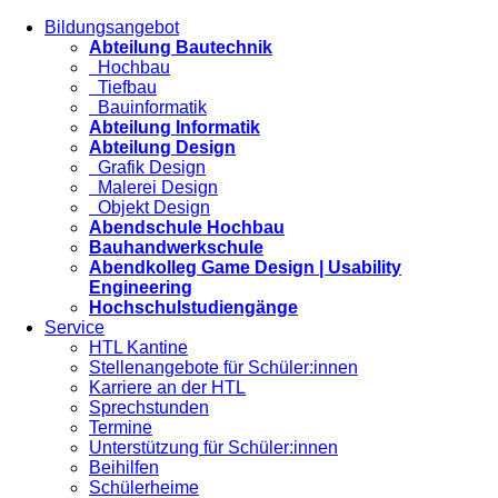
Bildungsangebot
Abteilung Bautechnik
Hochbau
Tiefbau
Bauinformatik
Abteilung Informatik
Abteilung Design
Grafik Design
Malerei Design
Objekt Design
Abendschule Hochbau
Bauhandwerkschule
Abendkolleg Game Design | Usability
Engineering
Hochschulstudiengänge
Service
HTL Kantine
Stellenangebote für Schüler:innen
Karriere an der HTL
Sprechstunden
Termine
Unterstützung für Schüler:innen
Beihilfen
Schülerheime