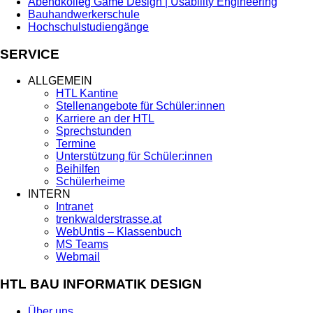
Abendkolleg Game Design | Usability Engineering
Bauhandwerkerschule
Hochschulstudiengänge
SERVICE
ALLGEMEIN
HTL Kantine
Stellenangebote für Schüler:innen
Karriere an der HTL
Sprechstunden
Termine
Unterstützung für Schüler:innen
Beihilfen
Schülerheime
INTERN
Intranet
trenkwalderstrasse.at
WebUntis – Klassenbuch
MS Teams
Webmail
HTL BAU INFORMATIK DESIGN
Über uns