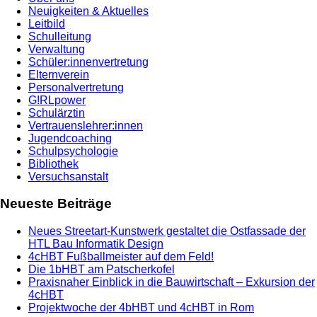
Neuigkeiten & Aktuelles
Leitbild
Schulleitung
Verwaltung
Schüler:innenvertretung
Elternverein
Personalvertretung
G!RLpower
Schulärztin
Vertrauenslehrer:innen
Jugendcoaching
Schulpsychologie
Bibliothek
Versuchsanstalt
Neueste Beiträge
Neues Streetart-Kunstwerk gestaltet die Ostfassade der
HTL Bau Informatik Design
4cHBT Fußballmeister auf dem Feld!
Die 1bHBT am Patscherkofel
Praxisnaher Einblick in die Bauwirtschaft – Exkursion der
4cHBT
Projektwoche der 4bHBT und 4cHBT in Rom