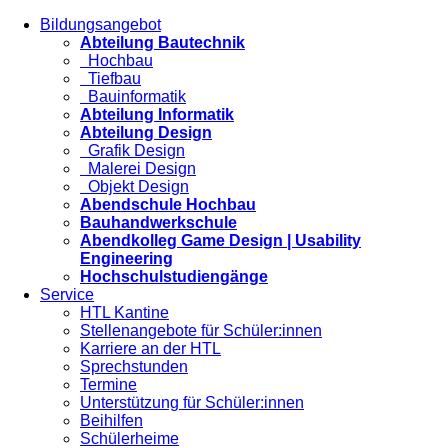
Bildungsangebot
Abteilung Bautechnik
Hochbau
Tiefbau
Bauinformatik
Abteilung Informatik
Abteilung Design
Grafik Design
Malerei Design
Objekt Design
Abendschule Hochbau
Bauhandwerkschule
Abendkolleg Game Design | Usability
Engineering
Hochschulstudiengänge
Service
HTL Kantine
Stellenangebote für Schüler:innen
Karriere an der HTL
Sprechstunden
Termine
Unterstützung für Schüler:innen
Beihilfen
Schülerheime