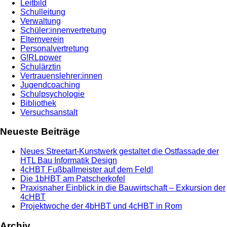
Leitbild
Schulleitung
Verwaltung
Schüler:innenvertretung
Elternverein
Personalvertretung
G!RLpower
Schulärztin
Vertrauenslehrer:innen
Jugendcoaching
Schulpsychologie
Bibliothek
Versuchsanstalt
Neueste Beiträge
Neues Streetart-Kunstwerk gestaltet die Ostfassade der
HTL Bau Informatik Design
4cHBT Fußballmeister auf dem Feld!
Die 1bHBT am Patscherkofel
Praxisnaher Einblick in die Bauwirtschaft – Exkursion der
4cHBT
Projektwoche der 4bHBT und 4cHBT in Rom
Archiv