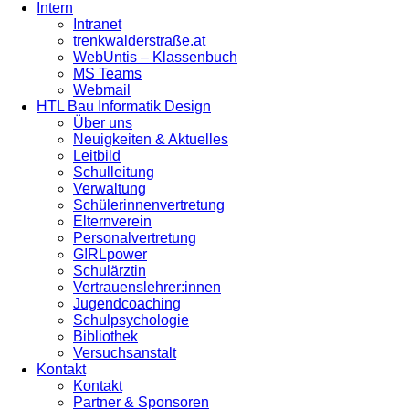
Intern
Intranet
trenkwalderstraße.at
WebUntis – Klassenbuch
MS Teams
Webmail
HTL Bau Informatik Design
Über uns
Neuigkeiten & Aktuelles
Leitbild
Schulleitung
Verwaltung
Schülerinnenvertretung
Elternverein
Personalvertretung
G!RLpower
Schulärztin
Vertrauenslehrer:innen
Jugendcoaching
Schulpsychologie
Bibliothek
Versuchsanstalt
Kontakt
Kontakt
Partner & Sponsoren