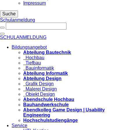
Impressum
Suche
Schulanmeldung
SCHULANMELDUNG
Bildungsangebot
Abteilung Bautechnik
Hochbau
Tiefbau
Bauinformatik
Abteilung Informatik
Abteilung Design
Grafik Design
Malerei Design
Objekt Design
Abendschule Hochbau
Bauhandwerkschule
Abendkolleg Game Design | Usability
Engineering
Hochschulstudiengänge
Service