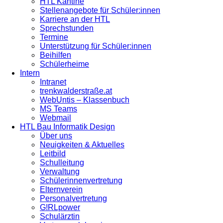
HTL Kantine
Stellenangebote für Schüler:innen
Karriere an der HTL
Sprechstunden
Termine
Unterstützung für Schüler:innen
Beihilfen
Schülerheime
Intern
Intranet
trenkwalderstraße.at
WebUntis – Klassenbuch
MS Teams
Webmail
HTL Bau Informatik Design
Über uns
Neuigkeiten & Aktuelles
Leitbild
Schulleitung
Verwaltung
Schülerinnenvertretung
Elternverein
Personalvertretung
G!RLpower
Schulärztin