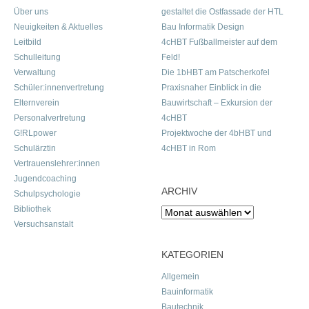
Über uns
gestaltet die Ostfassade der HTL
Neuigkeiten & Aktuelles
Bau Informatik Design
Leitbild
4cHBT Fußballmeister auf dem
Schulleitung
Feld!
Verwaltung
Die 1bHBT am Patscherkofel
Schüler:innenvertretung
Praxisnaher Einblick in die
Elternverein
Bauwirtschaft – Exkursion der
Personalvertretung
4cHBT
G!RLpower
Projektwoche der 4bHBT und
Schulärztin
4cHBT in Rom
Vertrauenslehrer:innen
Jugendcoaching
ARCHIV
Schulpsychologie
Bibliothek
Archiv
Versuchsanstalt
KATEGORIEN
Allgemein
Bauinformatik
Bautechnik