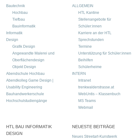
Bautechnik
ALLGEMEIN
Hochbau
HTL Kantine
Tiefbau
Stellenangebote für
Bauinformatik
Schüler:innen
Informatik
Karriere an der HTL
Design
Sprechstunden
Grafik Design
Termine
Angewandte Malerei und
Unterstützung für Schüler:innen
Oberflächendesign
Beihilfen
Objekt Design
Schülerheime
Abendschule Hochbau
INTERN
Abendkolleg Game Design |
Intranet
Usability Engineering
trenkwalderstrasse.at
Bauhandwerkerschule
WebUntis – Klassenbuch
Hochschulstudiengänge
MS Teams
Webmail
HTL BAU INFORMATIK
NEUESTE BEITRÄGE
DESIGN
Neues Streetart-Kunstwerk