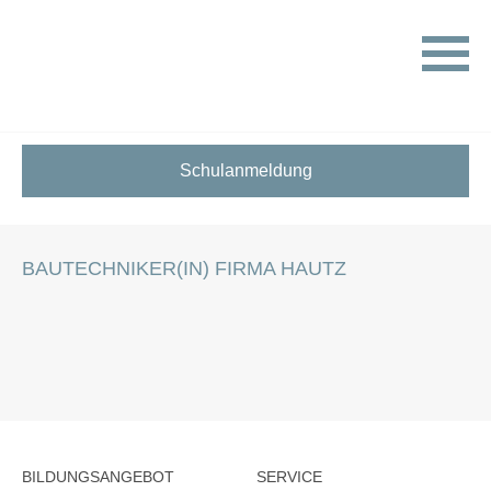
HOME
STELLENANGEBOTE FÜR SCHÜLER:INNEN
BAUTECHNIKER(IN) FIRMA HAUTZ
Schulanmeldung
BAUTECHNIKER(IN) FIRMA HAUTZ
BILDUNGSANGEBOT
SERVICE