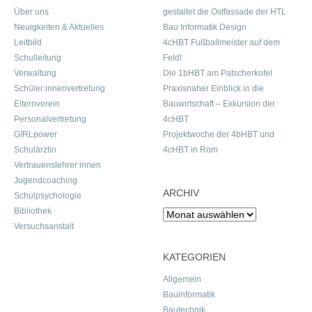
Über uns
gestaltet die Ostfassade der HTL
Neuigkeiten & Aktuelles
Bau Informatik Design
Leitbild
4cHBT Fußballmeister auf dem
Schulleitung
Feld!
Verwaltung
Die 1bHBT am Patscherkofel
Schüler:innenvertretung
Praxisnaher Einblick in die
Elternverein
Bauwirtschaft – Exkursion der
Personalvertretung
4cHBT
G!RLpower
Projektwoche der 4bHBT und
Schulärztin
4cHBT in Rom
Vertrauenslehrer:innen
Jugendcoaching
ARCHIV
Schulpsychologie
Bibliothek
Archiv
Versuchsanstalt
KATEGORIEN
Allgemein
Bauinformatik
Bautechnik