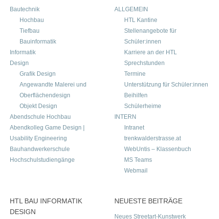
Bautechnik
ALLGEMEIN
Hochbau
HTL Kantine
Tiefbau
Stellenangebote für
Bauinformatik
Schüler:innen
Informatik
Karriere an der HTL
Design
Sprechstunden
Grafik Design
Termine
Angewandte Malerei und
Unterstützung für Schüler:innen
Oberflächendesign
Beihilfen
Objekt Design
Schülerheime
Abendschule Hochbau
INTERN
Abendkolleg Game Design |
Intranet
Usability Engineering
trenkwalderstrasse.at
Bauhandwerkerschule
WebUntis – Klassenbuch
Hochschulstudiengänge
MS Teams
Webmail
HTL BAU INFORMATIK
NEUESTE BEITRÄGE
DESIGN
Neues Streetart-Kunstwerk