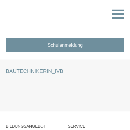
HOME
STELLENANGEBOTE FÜR SCHÜLER:INNEN
BAUTECHNIKERIN_IVB
Schulanmeldung
BAUTECHNIKERIN_IVB
BILDUNGSANGEBOT
SERVICE