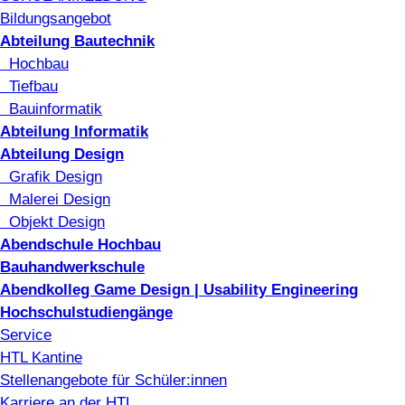
Bildungsangebot
Abteilung Bautechnik
Hochbau
Tiefbau
Bauinformatik
Abteilung Informatik
Abteilung Design
Grafik Design
Malerei Design
Objekt Design
Abendschule Hochbau
Bauhandwerkschule
Abendkolleg Game Design | Usability Engineering
Hochschulstudiengänge
Service
HTL Kantine
Stellenangebote für Schüler:innen
Karriere an der HTL