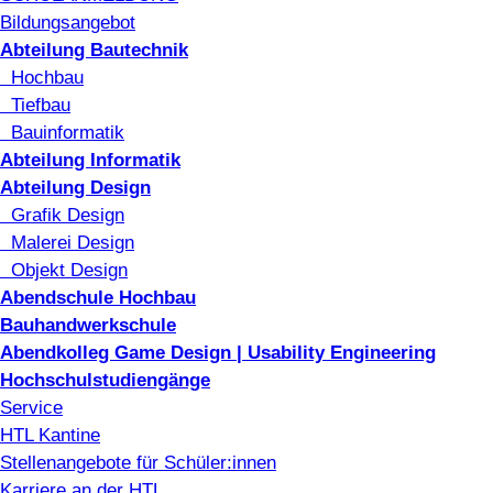
Bildungsangebot
Abteilung Bautechnik
Hochbau
Tiefbau
Bauinformatik
Abteilung Informatik
Abteilung Design
Grafik Design
Malerei Design
Objekt Design
Abendschule Hochbau
Bauhandwerkschule
Abendkolleg Game Design | Usability Engineering
Hochschulstudiengänge
Service
HTL Kantine
Stellenangebote für Schüler:innen
Karriere an der HTL