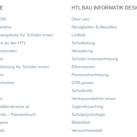
CE
HTL BAU INFORMATIK DES
EIN
Über uns
antine
Neuigkeiten & Aktuelles
nangebote für Schüler:innen
Leitbild
re an der HTL
Schulleitung
hstunden
Verwaltung
ne
Schüler:innenvertretung
tützung für Schüler:innen
Elternverein
fen
Personalvertretung
erheime
G!RLpower
Schulärztin
et
Vertrauenslehrer:innen
alderstrasse.at
Jugendcoaching
tis – Klassenbuch
Schulpsychologie
eams
Bibliothek
il
Versuchsanstalt