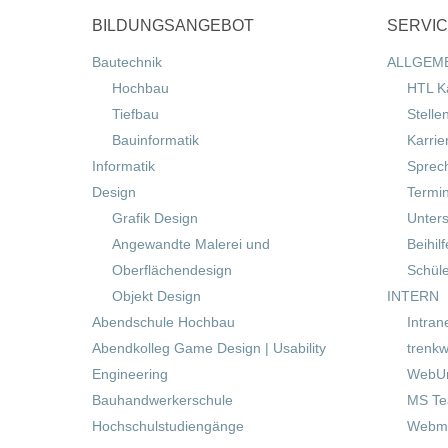
BILDUNGSANGEBOT
SERVI
Bautechnik
ALLGEM
Hochbau
HTL K
Tiefbau
Stelle
Bauinformatik
Karrie
Informatik
Sprec
Design
Termi
Grafik Design
Unters
Angewandte Malerei und
Beihil
Oberflächendesign
Schül
Objekt Design
INTERN
Abendschule Hochbau
Intran
Abendkolleg Game Design | Usability
trenkw
Engineering
WebUn
Bauhandwerkerschule
MS T
Hochschulstudiengänge
Webma