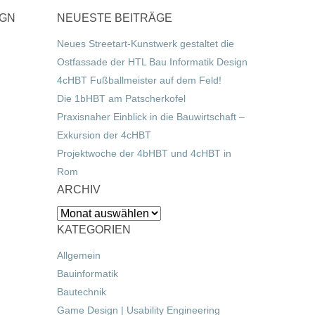
IGN
NEUESTE BEITRÄGE
Neues Streetart-Kunstwerk gestaltet die
Ostfassade der HTL Bau Informatik Design
4cHBT Fußballmeister auf dem Feld!
Die 1bHBT am Patscherkofel
Praxisnaher Einblick in die Bauwirtschaft –
Exkursion der 4cHBT
Projektwoche der 4bHBT und 4cHBT in
Rom
ARCHIV
Archiv
KATEGORIEN
Allgemein
Bauinformatik
Bautechnik
Game Design | Usability Engineering