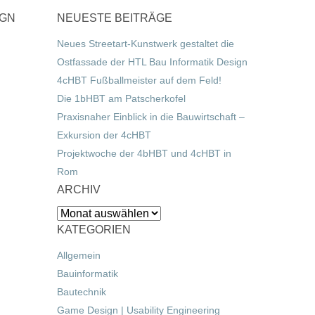
IGN
NEUESTE BEITRÄGE
Neues Streetart-Kunstwerk gestaltet die
Ostfassade der HTL Bau Informatik Design
4cHBT Fußballmeister auf dem Feld!
Die 1bHBT am Patscherkofel
Praxisnaher Einblick in die Bauwirtschaft –
Exkursion der 4cHBT
Projektwoche der 4bHBT und 4cHBT in
Rom
ARCHIV
Archiv
KATEGORIEN
Allgemein
Bauinformatik
Bautechnik
Game Design | Usability Engineering