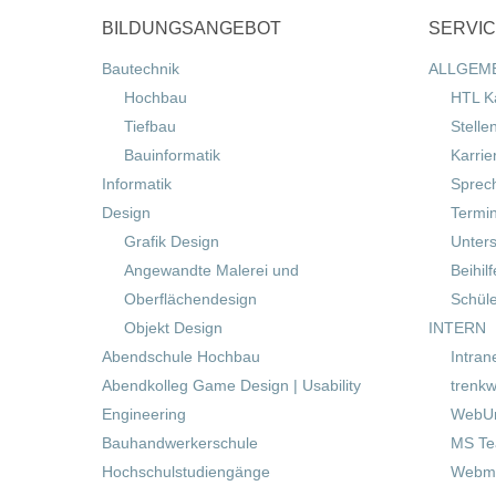
BILDUNGSANGEBOT
SERVI
Bautechnik
ALLGEM
Hochbau
HTL K
Tiefbau
Stelle
Bauinformatik
Karrie
Informatik
Sprec
Design
Termi
Grafik Design
Unters
Angewandte Malerei und
Beihil
Oberflächendesign
Schül
Objekt Design
INTERN
Abendschule Hochbau
Intran
Abendkolleg Game Design | Usability
trenkw
Engineering
WebUn
Bauhandwerkerschule
MS T
Hochschulstudiengänge
Webma