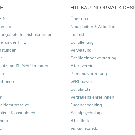
CE
HTL BAU INFORMATIK DES
EIN
Über uns
antine
Neuigkeiten & Aktuelles
nangebote für Schüler:innen
Leitbild
re an der HTL
Schulleitung
hstunden
Verwaltung
ne
Schüler:innenvertretung
tützung für Schüler:innen
Elternverein
fen
Personalvertretung
erheime
G!RLpower
Schulärztin
et
Vertrauenslehrer:innen
alderstrasse.at
Jugendcoaching
tis – Klassenbuch
Schulpsychologie
eams
Bibliothek
il
Versuchsanstalt