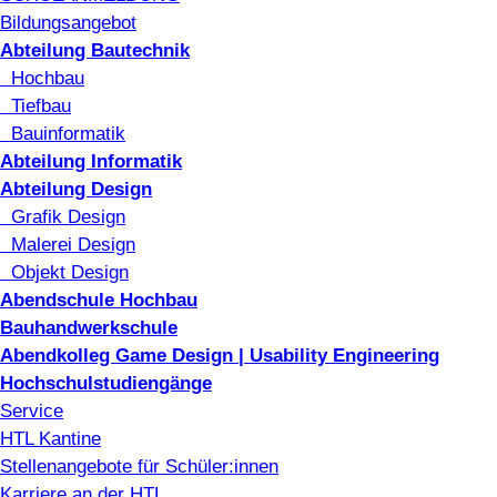
Bildungsangebot
Abteilung Bautechnik
Hochbau
Tiefbau
Bauinformatik
Abteilung Informatik
Abteilung Design
Grafik Design
Malerei Design
Objekt Design
Abendschule Hochbau
Bauhandwerkschule
Abendkolleg Game Design | Usability Engineering
Hochschulstudiengänge
Service
HTL Kantine
Stellenangebote für Schüler:innen
Karriere an der HTL