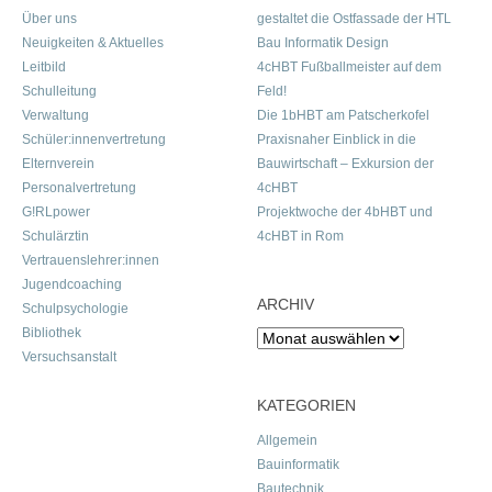
Über uns
gestaltet die Ostfassade der HTL
Neuigkeiten & Aktuelles
Bau Informatik Design
Leitbild
4cHBT Fußballmeister auf dem
Schulleitung
Feld!
Verwaltung
Die 1bHBT am Patscherkofel
Schüler:innenvertretung
Praxisnaher Einblick in die
Elternverein
Bauwirtschaft – Exkursion der
Personalvertretung
4cHBT
G!RLpower
Projektwoche der 4bHBT und
Schulärztin
4cHBT in Rom
Vertrauenslehrer:innen
Jugendcoaching
ARCHIV
Schulpsychologie
Bibliothek
Archiv
Versuchsanstalt
KATEGORIEN
Allgemein
Bauinformatik
Bautechnik