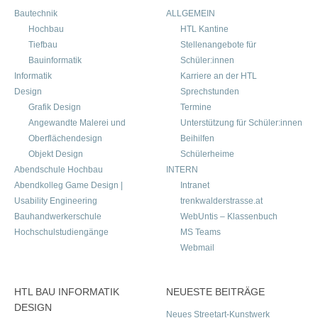
Bautechnik
ALLGEMEIN
Hochbau
HTL Kantine
Tiefbau
Stellenangebote für
Bauinformatik
Schüler:innen
Informatik
Karriere an der HTL
Design
Sprechstunden
Grafik Design
Termine
Angewandte Malerei und
Unterstützung für Schüler:innen
Oberflächendesign
Beihilfen
Objekt Design
Schülerheime
Abendschule Hochbau
INTERN
Abendkolleg Game Design |
Intranet
Usability Engineering
trenkwalderstrasse.at
Bauhandwerkerschule
WebUntis – Klassenbuch
Hochschulstudiengänge
MS Teams
Webmail
HTL BAU INFORMATIK
NEUESTE BEITRÄGE
DESIGN
Neues Streetart-Kunstwerk