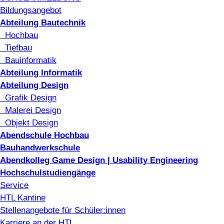
Bildungsangebot
Abteilung Bautechnik
Hochbau
Tiefbau
Bauinformatik
Abteilung Informatik
Abteilung Design
Grafik Design
Malerei Design
Objekt Design
Abendschule Hochbau
Bauhandwerkschule
Abendkolleg Game Design | Usability Engineering
Hochschulstudiengänge
Service
HTL Kantine
Stellenangebote für Schüler:innen
Karriere an der HTL