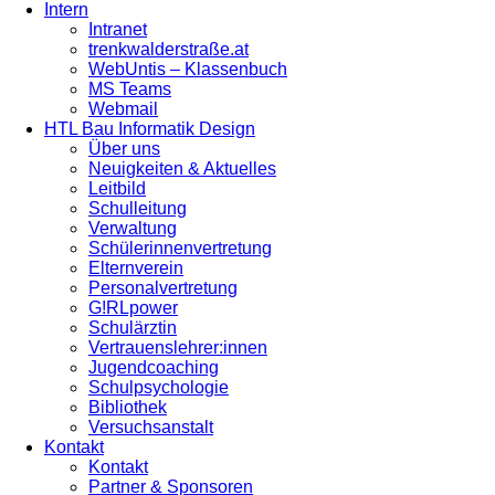
Intern
Intranet
trenkwalderstraße.at
WebUntis – Klassenbuch
MS Teams
Webmail
HTL Bau Informatik Design
Über uns
Neuigkeiten & Aktuelles
Leitbild
Schulleitung
Verwaltung
Schülerinnenvertretung
Elternverein
Personalvertretung
G!RLpower
Schulärztin
Vertrauenslehrer:innen
Jugendcoaching
Schulpsychologie
Bibliothek
Versuchsanstalt
Kontakt
Kontakt
Partner & Sponsoren