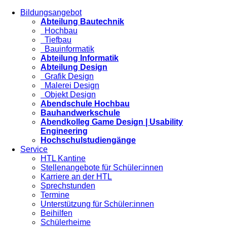
Bildungsangebot
Abteilung Bautechnik
Hochbau
Tiefbau
Bauinformatik
Abteilung Informatik
Abteilung Design
Grafik Design
Malerei Design
Objekt Design
Abendschule Hochbau
Bauhandwerkschule
Abendkolleg Game Design | Usability
Engineering
Hochschulstudiengänge
Service
HTL Kantine
Stellenangebote für Schüler:innen
Karriere an der HTL
Sprechstunden
Termine
Unterstützung für Schüler:innen
Beihilfen
Schülerheime