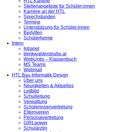
HTL Kantine
Stellenangebote für Schüler:innen
Karriere an der HTL
Sprechstunden
Termine
Unterstützung für Schüler:innen
Beihilfen
Schülerheime
Intern
Intranet
trenkwalderstraße.at
WebUntis – Klassenbuch
MS Teams
Webmail
HTL Bau Informatik Design
Über uns
Neuigkeiten & Aktuelles
Leitbild
Schulleitung
Verwaltung
Schülerinnenvertretung
Elternverein
Personalvertretung
G!RLpower
Schulärztin