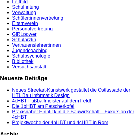
Leitbild
Schulleitung
Verwaltung
Schüler:innenvertretung
Elternverein
Personalvertretung
G!RLpower
Schulärztin
Vertrauenslehrer:innen
Jugendcoaching
Schulpsychologie
Bibliothek
Versuchsanstalt
Neueste Beiträge
Neues Streetart-Kunstwerk gestaltet die Ostfassade der
HTL Bau Informatik Design
4cHBT Fußballmeister auf dem Feld!
Die 1bHBT am Patscherkofel
Praxisnaher Einblick in die Bauwirtschaft – Exkursion der
4cHBT
Projektwoche der 4bHBT und 4cHBT in Rom
Archiv