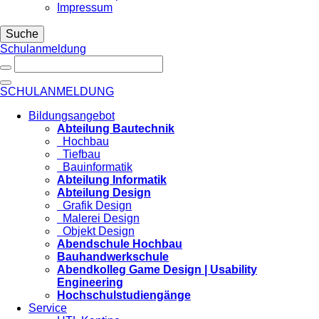
Impressum
Suche
Schulanmeldung
SCHULANMELDUNG
Bildungsangebot
Abteilung Bautechnik
Hochbau
Tiefbau
Bauinformatik
Abteilung Informatik
Abteilung Design
Grafik Design
Malerei Design
Objekt Design
Abendschule Hochbau
Bauhandwerkschule
Abendkolleg Game Design | Usability
Engineering
Hochschulstudiengänge
Service