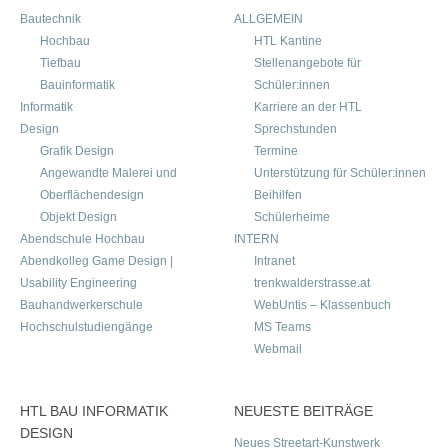
Bautechnik
ALLGEMEIN
Hochbau
HTL Kantine
Tiefbau
Stellenangebote für
Bauinformatik
Schüler:innen
Informatik
Karriere an der HTL
Design
Sprechstunden
Grafik Design
Termine
Angewandte Malerei und
Unterstützung für Schüler:innen
Oberflächendesign
Beihilfen
Objekt Design
Schülerheime
Abendschule Hochbau
INTERN
Abendkolleg Game Design |
Intranet
Usability Engineering
trenkwalderstrasse.at
Bauhandwerkerschule
WebUntis – Klassenbuch
Hochschulstudiengänge
MS Teams
Webmail
HTL BAU INFORMATIK
NEUESTE BEITRÄGE
DESIGN
Neues Streetart-Kunstwerk