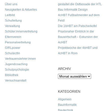
Über uns
gestaltet die Ostfassade der HTL
Neuigkeiten & Aktuelles
Bau Informatik Design
Leitbild
4cHBT Fußballmeister auf dem
Schulleitung
Feld!
Verwaltung
Die 1bHBT am Patscherkofel
Schüler:innenvertretung
Praxisnaher Einblick in die
Elternverein
Bauwirtschaft – Exkursion der
Personalvertretung
4cHBT
G!RLpower
Projektwoche der 4bHBT und
Schulärztin
4cHBT in Rom
Vertrauenslehrer:innen
Jugendcoaching
ARCHIV
Schulpsychologie
Bibliothek
Archiv
Versuchsanstalt
KATEGORIEN
Allgemein
Bauinformatik
Bautechnik