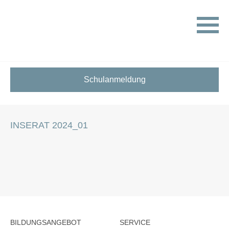
HOME
STELLENANGEBOTE FÜR SCHÜLER:INNEN
INSERAT 2024_01
Schulanmeldung
INSERAT 2024_01
BILDUNGSANGEBOT
SERVICE