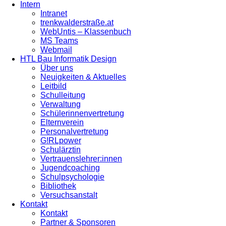
Intern
Intranet
trenkwalderstraße.at
WebUntis – Klassenbuch
MS Teams
Webmail
HTL Bau Informatik Design
Über uns
Neuigkeiten & Aktuelles
Leitbild
Schulleitung
Verwaltung
Schülerinnenvertretung
Elternverein
Personalvertretung
G!RLpower
Schulärztin
Vertrauenslehrer:innen
Jugendcoaching
Schulpsychologie
Bibliothek
Versuchsanstalt
Kontakt
Kontakt
Partner & Sponsoren