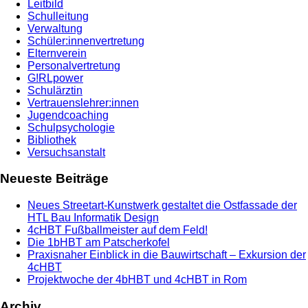
Leitbild
Schulleitung
Verwaltung
Schüler:innenvertretung
Elternverein
Personalvertretung
G!RLpower
Schulärztin
Vertrauenslehrer:innen
Jugendcoaching
Schulpsychologie
Bibliothek
Versuchsanstalt
Neueste Beiträge
Neues Streetart-Kunstwerk gestaltet die Ostfassade der
HTL Bau Informatik Design
4cHBT Fußballmeister auf dem Feld!
Die 1bHBT am Patscherkofel
Praxisnaher Einblick in die Bauwirtschaft – Exkursion der
4cHBT
Projektwoche der 4bHBT und 4cHBT in Rom
Archiv