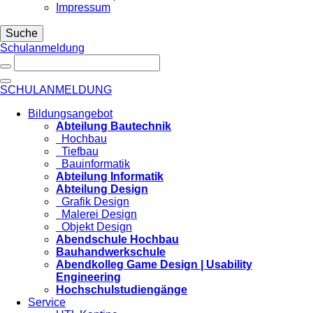
Impressum
Suche
Schulanmeldung
SCHULANMELDUNG
Bildungsangebot
Abteilung Bautechnik
Hochbau
Tiefbau
Bauinformatik
Abteilung Informatik
Abteilung Design
Grafik Design
Malerei Design
Objekt Design
Abendschule Hochbau
Bauhandwerkschule
Abendkolleg Game Design | Usability
Engineering
Hochschulstudiengänge
Service