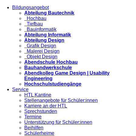
Bildungsangebot
Abteilung Bautechnik
Hochbau
Tiefbau
Bauinformatik
Abteilung Informatik
Abteilung Design
Grafik Design
Malerei Design
Objekt Design
Abendschule Hochbau
Bauhandwerkschule
Abendkolleg Game Design | Usability
Engineering
Hochschulstudiengänge
Service
HTL Kantine
Stellenangebote für Schüler:innen
Karriere an der HTL
Sprechstunden
Termine
Unterstützung für Schüler:innen
Beihilfen
Schülerheime