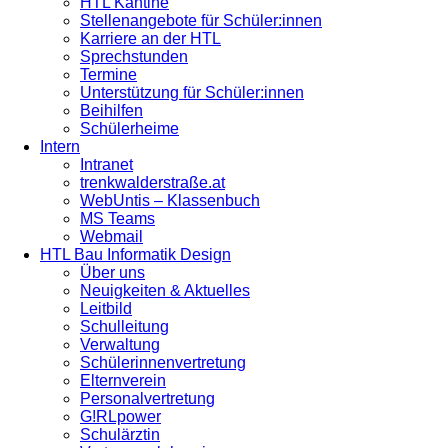
HTL Kantine
Stellenangebote für Schüler:innen
Karriere an der HTL
Sprechstunden
Termine
Unterstützung für Schüler:innen
Beihilfen
Schülerheime
Intern
Intranet
trenkwalderstraße.at
WebUntis – Klassenbuch
MS Teams
Webmail
HTL Bau Informatik Design
Über uns
Neuigkeiten & Aktuelles
Leitbild
Schulleitung
Verwaltung
Schülerinnenvertretung
Elternverein
Personalvertretung
G!RLpower
Schulärztin