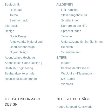
Bautechnik
ALLGEMEIN
Hochbau
HTL Kantine
Tiefbau
Stellenangebote für
Bauinformatik
Schüler:innen
Informatik
Karriere an der HTL
Design
Sprechstunden
Grafik Design
Termine
Angewandte Malerei und
Unterstützung für Schüler:innen
Oberflächendesign
Beihilfen
Objekt Design
Schülerheime
Abendschule Hochbau
INTERN
Abendkolleg Game Design |
Intranet
Usability Engineering
trenkwalderstrasse.at
Bauhandwerkerschule
WebUntis – Klassenbuch
Hochschulstudiengänge
MS Teams
Webmail
HTL BAU INFORMATIK
NEUESTE BEITRÄGE
DESIGN
Neues Streetart-Kunstwerk