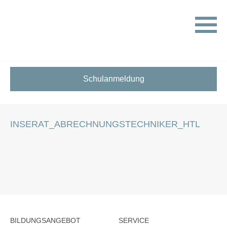
HOME
STELLENANGEBOTE FÜR SCHÜLER:INNEN
INSERAT_ABRECHNUNGSTECHNIKER_HTL
Schulanmeldung
INSERAT_ABRECHNUNGSTECHNIKER_HTL
BILDUNGSANGEBOT
SERVICE