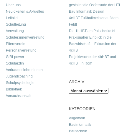
Über uns
gestaltet die Ostfassade der HTL
Neuigkeiten & Aktuelles
Bau Informatik Design
Leitbild
4cHBT Fußballmeister auf dem
Schulleitung
Feld!
Verwaltung
Die 1bHBT am Patscherkofel
Schüler:innenvertretung
Praxisnaher Einblick in die
Elternverein
Bauwirtschaft – Exkursion der
Personalvertretung
4cHBT
G!RLpower
Projektwoche der 4bHBT und
Schulärztin
4cHBT in Rom
Vertrauenslehrer:innen
Jugendcoaching
ARCHIV
Schulpsychologie
Bibliothek
Archiv
Versuchsanstalt
KATEGORIEN
Allgemein
Bauinformatik
Bautechnik