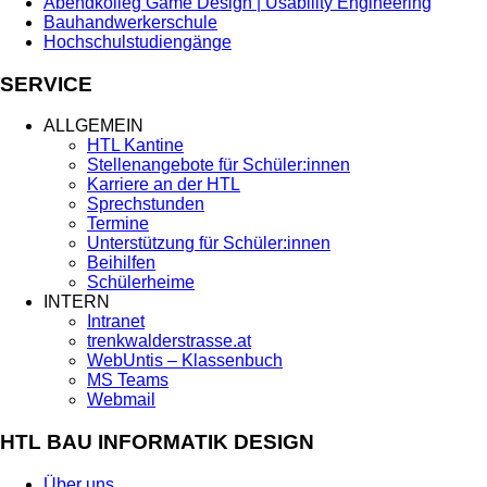
Abendkolleg Game Design | Usability Engineering
Bauhandwerkerschule
Hochschulstudiengänge
SERVICE
ALLGEMEIN
HTL Kantine
Stellenangebote für Schüler:innen
Karriere an der HTL
Sprechstunden
Termine
Unterstützung für Schüler:innen
Beihilfen
Schülerheime
INTERN
Intranet
trenkwalderstrasse.at
WebUntis – Klassenbuch
MS Teams
Webmail
HTL BAU INFORMATIK DESIGN
Über uns