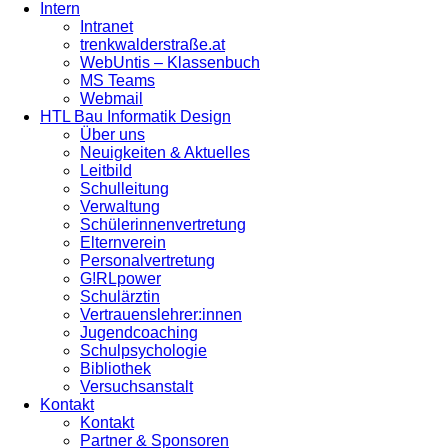
Intern
Intranet
trenkwalderstraße.at
WebUntis – Klassenbuch
MS Teams
Webmail
HTL Bau Informatik Design
Über uns
Neuigkeiten & Aktuelles
Leitbild
Schulleitung
Verwaltung
Schülerinnenvertretung
Elternverein
Personalvertretung
G!RLpower
Schulärztin
Vertrauenslehrer:innen
Jugendcoaching
Schulpsychologie
Bibliothek
Versuchsanstalt
Kontakt
Kontakt
Partner & Sponsoren