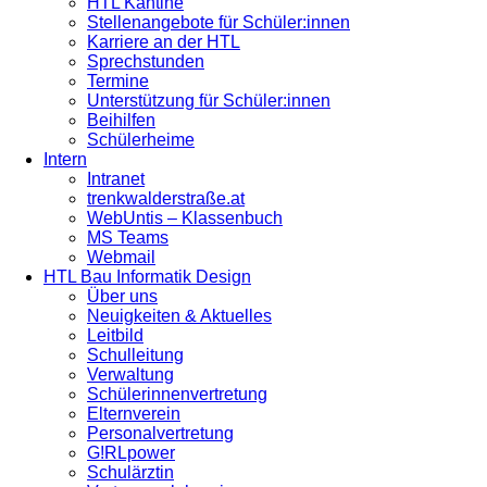
HTL Kantine
Stellenangebote für Schüler:innen
Karriere an der HTL
Sprechstunden
Termine
Unterstützung für Schüler:innen
Beihilfen
Schülerheime
Intern
Intranet
trenkwalderstraße.at
WebUntis – Klassenbuch
MS Teams
Webmail
HTL Bau Informatik Design
Über uns
Neuigkeiten & Aktuelles
Leitbild
Schulleitung
Verwaltung
Schülerinnenvertretung
Elternverein
Personalvertretung
G!RLpower
Schulärztin