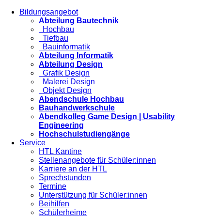
Bildungsangebot
Abteilung Bautechnik
Hochbau
Tiefbau
Bauinformatik
Abteilung Informatik
Abteilung Design
Grafik Design
Malerei Design
Objekt Design
Abendschule Hochbau
Bauhandwerkschule
Abendkolleg Game Design | Usability
Engineering
Hochschulstudiengänge
Service
HTL Kantine
Stellenangebote für Schüler:innen
Karriere an der HTL
Sprechstunden
Termine
Unterstützung für Schüler:innen
Beihilfen
Schülerheime