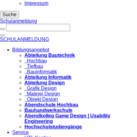
Impressum
Suche
Schulanmeldung
SCHULANMELDUNG
Bildungsangebot
Abteilung Bautechnik
Hochbau
Tiefbau
Bauinformatik
Abteilung Informatik
Abteilung Design
Grafik Design
Malerei Design
Objekt Design
Abendschule Hochbau
Bauhandwerkschule
Abendkolleg Game Design | Usability
Engineering
Hochschulstudiengänge
Service