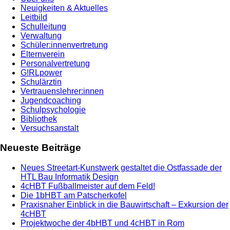
Neuigkeiten & Aktuelles
Leitbild
Schulleitung
Verwaltung
Schüler:innenvertretung
Elternverein
Personalvertretung
G!RLpower
Schulärztin
Vertrauenslehrer:innen
Jugendcoaching
Schulpsychologie
Bibliothek
Versuchsanstalt
Neueste Beiträge
Neues Streetart-Kunstwerk gestaltet die Ostfassade der
HTL Bau Informatik Design
4cHBT Fußballmeister auf dem Feld!
Die 1bHBT am Patscherkofel
Praxisnaher Einblick in die Bauwirtschaft – Exkursion der
4cHBT
Projektwoche der 4bHBT und 4cHBT in Rom