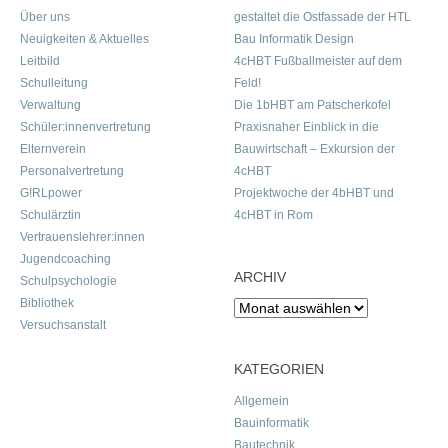
Über uns
gestaltet die Ostfassade der HTL
Neuigkeiten & Aktuelles
Bau Informatik Design
Leitbild
4cHBT Fußballmeister auf dem
Schulleitung
Feld!
Verwaltung
Die 1bHBT am Patscherkofel
Schüler:innenvertretung
Praxisnaher Einblick in die
Elternverein
Bauwirtschaft – Exkursion der
Personalvertretung
4cHBT
G!RLpower
Projektwoche der 4bHBT und
Schulärztin
4cHBT in Rom
Vertrauenslehrer:innen
Jugendcoaching
ARCHIV
Schulpsychologie
Bibliothek
Archiv
Versuchsanstalt
KATEGORIEN
Allgemein
Bauinformatik
Bautechnik