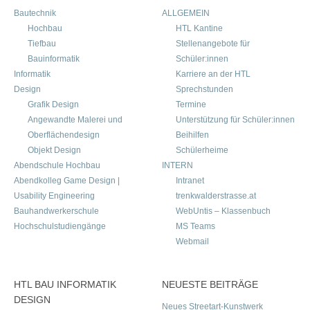
Bautechnik
ALLGEMEIN
Hochbau
HTL Kantine
Tiefbau
Stellenangebote für
Bauinformatik
Schüler:innen
Informatik
Karriere an der HTL
Design
Sprechstunden
Grafik Design
Termine
Angewandte Malerei und
Unterstützung für Schüler:innen
Oberflächendesign
Beihilfen
Objekt Design
Schülerheime
Abendschule Hochbau
INTERN
Abendkolleg Game Design |
Intranet
Usability Engineering
trenkwalderstrasse.at
Bauhandwerkerschule
WebUntis – Klassenbuch
Hochschulstudiengänge
MS Teams
Webmail
HTL BAU INFORMATIK
NEUESTE BEITRÄGE
DESIGN
Neues Streetart-Kunstwerk