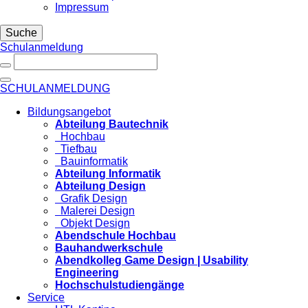
Impressum
Suche
Schulanmeldung
SCHULANMELDUNG
Bildungsangebot
Abteilung Bautechnik
Hochbau
Tiefbau
Bauinformatik
Abteilung Informatik
Abteilung Design
Grafik Design
Malerei Design
Objekt Design
Abendschule Hochbau
Bauhandwerkschule
Abendkolleg Game Design | Usability
Engineering
Hochschulstudiengänge
Service