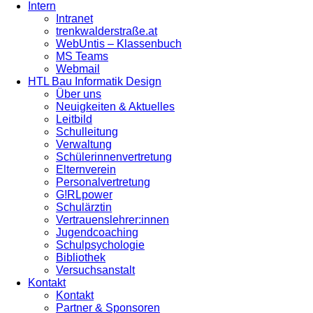
Intern
Intranet
trenkwalderstraße.at
WebUntis – Klassenbuch
MS Teams
Webmail
HTL Bau Informatik Design
Über uns
Neuigkeiten & Aktuelles
Leitbild
Schulleitung
Verwaltung
Schülerinnenvertretung
Elternverein
Personalvertretung
G!RLpower
Schulärztin
Vertrauenslehrer:innen
Jugendcoaching
Schulpsychologie
Bibliothek
Versuchsanstalt
Kontakt
Kontakt
Partner & Sponsoren