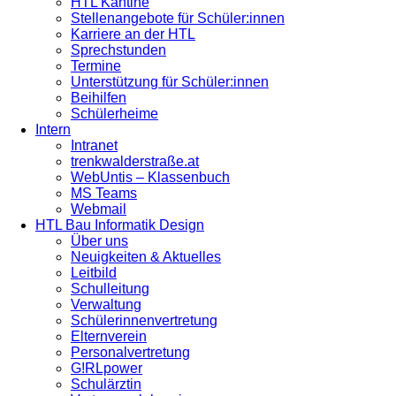
HTL Kantine
Stellenangebote für Schüler:innen
Karriere an der HTL
Sprechstunden
Termine
Unterstützung für Schüler:innen
Beihilfen
Schülerheime
Intern
Intranet
trenkwalderstraße.at
WebUntis – Klassenbuch
MS Teams
Webmail
HTL Bau Informatik Design
Über uns
Neuigkeiten & Aktuelles
Leitbild
Schulleitung
Verwaltung
Schülerinnenvertretung
Elternverein
Personalvertretung
G!RLpower
Schulärztin