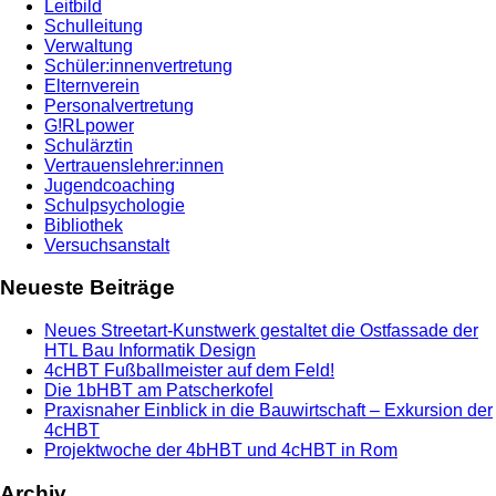
Leitbild
Schulleitung
Verwaltung
Schüler:innenvertretung
Elternverein
Personalvertretung
G!RLpower
Schulärztin
Vertrauenslehrer:innen
Jugendcoaching
Schulpsychologie
Bibliothek
Versuchsanstalt
Neueste Beiträge
Neues Streetart-Kunstwerk gestaltet die Ostfassade der
HTL Bau Informatik Design
4cHBT Fußballmeister auf dem Feld!
Die 1bHBT am Patscherkofel
Praxisnaher Einblick in die Bauwirtschaft – Exkursion der
4cHBT
Projektwoche der 4bHBT und 4cHBT in Rom
Archiv