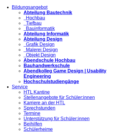
Bildungsangebot
Abteilung Bautechnik
Hochbau
Tiefbau
Bauinformatik
Abteilung Informatik
Abteilung Design
Grafik Design
Malerei Design
Objekt Design
Abendschule Hochbau
Bauhandwerkschule
Abendkolleg Game Design | Usability
Engineering
Hochschulstudiengänge
Service
HTL Kantine
Stellenangebote für Schüler:innen
Karriere an der HTL
Sprechstunden
Termine
Unterstützung für Schüler:innen
Beihilfen
Schülerheime