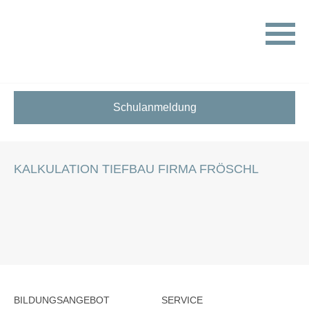
HOME
STELLENANGEBOTE FÜR SCHÜLER:INNEN
KALKULATION TIEFBAU FIRMA FRÖSCHL
Schulanmeldung
KALKULATION TIEFBAU FIRMA FRÖSCHL
BILDUNGSANGEBOT
SERVICE