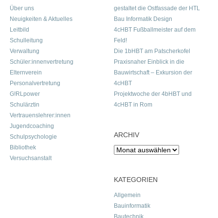
Über uns
gestaltet die Ostfassade der HTL
Neuigkeiten & Aktuelles
Bau Informatik Design
Leitbild
4cHBT Fußballmeister auf dem
Schulleitung
Feld!
Verwaltung
Die 1bHBT am Patscherkofel
Schüler:innenvertretung
Praxisnaher Einblick in die
Elternverein
Bauwirtschaft – Exkursion der
Personalvertretung
4cHBT
G!RLpower
Projektwoche der 4bHBT und
Schulärztin
4cHBT in Rom
Vertrauenslehrer:innen
Jugendcoaching
ARCHIV
Schulpsychologie
Bibliothek
Archiv
Versuchsanstalt
KATEGORIEN
Allgemein
Bauinformatik
Bautechnik