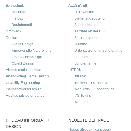
Bautechnik
ALLGEMEIN
Hochbau
HTL Kantine
Tiefbau
Stellenangebote für
Bauinformatik
Schüler:innen
Informatik
Karriere an der HTL
Design
Sprechstunden
Grafik Design
Termine
Angewandte Malerei und
Unterstützung für Schüler:innen
Oberflächendesign
Beihilfen
Objekt Design
Schülerheime
Abendschule Hochbau
INTERN
Abendkolleg Game Design |
Intranet
Usability Engineering
trenkwalderstrasse.at
Bauhandwerkerschule
WebUntis – Klassenbuch
Hochschulstudiengänge
MS Teams
Webmail
HTL BAU INFORMATIK
NEUESTE BEITRÄGE
DESIGN
Neues Streetart-Kunstwerk