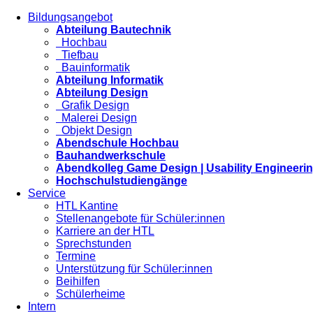
Bildungsangebot
Abteilung Bautechnik
Hochbau
Tiefbau
Bauinformatik
Abteilung Informatik
Abteilung Design
Grafik Design
Malerei Design
Objekt Design
Abendschule Hochbau
Bauhandwerkschule
Abendkolleg Game Design | Usability Engineeri
Hochschulstudiengänge
Service
HTL Kantine
Stellenangebote für Schüler:innen
Karriere an der HTL
Sprechstunden
Termine
Unterstützung für Schüler:innen
Beihilfen
Schülerheime
Intern