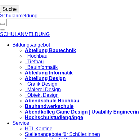
Suche
Schulanmeldung
SCHULANMELDUNG
Bildungsangebot
Abteilung Bautechnik
Hochbau
Tiefbau
Bauinformatik
Abteilung Informatik
Abteilung Design
Grafik Design
Malerei Design
Objekt Design
Abendschule Hochbau
Bauhandwerkschule
Abendkolleg Game Design | Usability Engineeri
Hochschulstudiengänge
Service
HTL Kantine
Stellenangebote für Schüler:innen