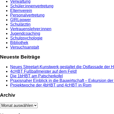
Verwaltung
Schüler:innenvertretung
Elternverein
Personalvertretung
G!RLpower
Schulärztin
Vertrauenslehrer:innen
Jugendcoaching
Schulpsychologie
Bibliothek
Versuchsanstalt
Neueste Beiträge
Neues Streetart-Kunstwerk gestaltet die Ostfassade der 
4cHBT Fußballmeister auf dem Feld!
Die 1bHBT am Patscherkofel
Praxisnaher Einblick in die Bauwirtschaft – Exkursion de
Projektwoche der 4bHBT und 4cHBT in Rom
Archiv
Archiv