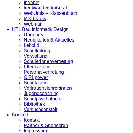
Intranet
trenkwalderstraße.at
WebUntis – Klassenbuch
MS Teams
Webmail
HTL Bau Informatik Design
Über uns
Neuigkeiten & Aktuelles
Leitbild
Schulleitung
Verwaltung
Schülerinnenvertretung
Elternverein
Personalvertretung
G!RLpower
Schulärztin
Vertrauenslehrer:innen
Jugendcoaching
Schulpsychologie
Bibliothek
Versuchsanstalt
Kontakt
Kontakt
Partner & Sponsoren
Impressum