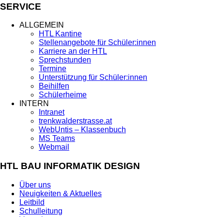
SERVICE
ALLGEMEIN
HTL Kantine
Stellenangebote für Schüler:innen
Karriere an der HTL
Sprechstunden
Termine
Unterstützung für Schüler:innen
Beihilfen
Schülerheime
INTERN
Intranet
trenkwalderstrasse.at
WebUntis – Klassenbuch
MS Teams
Webmail
HTL BAU INFORMATIK DESIGN
Über uns
Neuigkeiten & Aktuelles
Leitbild
Schulleitung