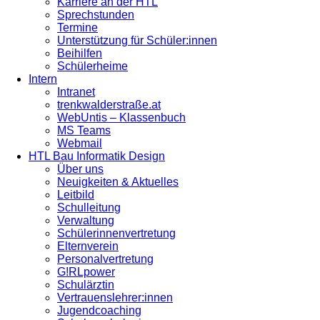
Karriere an der HTL
Sprechstunden
Termine
Unterstützung für Schüler:innen
Beihilfen
Schülerheime
Intern
Intranet
trenkwalderstraße.at
WebUntis – Klassenbuch
MS Teams
Webmail
HTL Bau Informatik Design
Über uns
Neuigkeiten & Aktuelles
Leitbild
Schulleitung
Verwaltung
Schülerinnenvertretung
Elternverein
Personalvertretung
G!RLpower
Schulärztin
Vertrauenslehrer:innen
Jugendcoaching