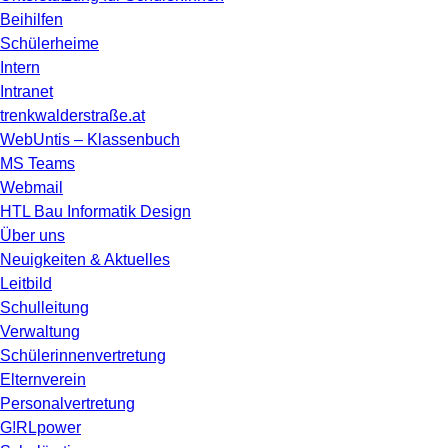
Beihilfen
Schülerheime
Intern
Intranet
trenkwalderstraße.at
WebUntis – Klassenbuch
MS Teams
Webmail
HTL Bau Informatik Design
Über uns
Neuigkeiten & Aktuelles
Leitbild
Schulleitung
Verwaltung
Schülerinnenvertretung
Elternverein
Personalvertretung
G!RLpower