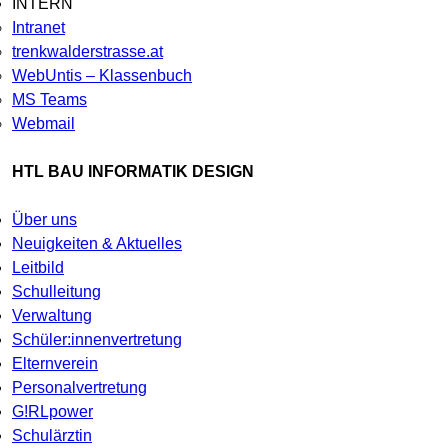
INTERN
Intranet
trenkwalderstrasse.at
WebUntis – Klassenbuch
MS Teams
Webmail
HTL BAU INFORMATIK DESIGN
Über uns
Neuigkeiten & Aktuelles
Leitbild
Schulleitung
Verwaltung
Schüler:innenvertretung
Elternverein
Personalvertretung
G!RLpower
Schulärztin