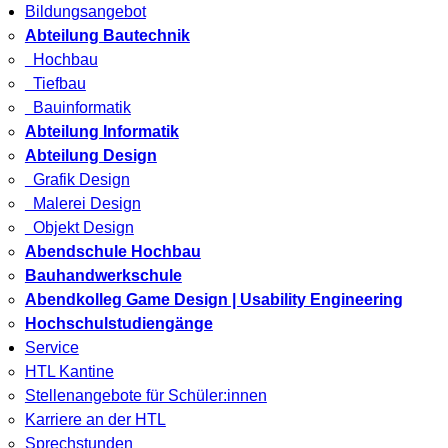
Bildungsangebot
Abteilung Bautechnik
Hochbau
Tiefbau
Bauinformatik
Abteilung Informatik
Abteilung Design
Grafik Design
Malerei Design
Objekt Design
Abendschule Hochbau
Bauhandwerkschule
Abendkolleg Game Design | Usability Engineering
Hochschulstudiengänge
Service
HTL Kantine
Stellenangebote für Schüler:innen
Karriere an der HTL
Sprechstunden