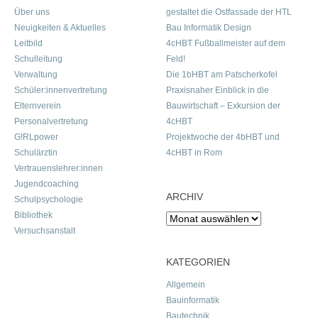
Über uns
gestaltet die Ostfassade der HTL
Neuigkeiten & Aktuelles
Bau Informatik Design
Leitbild
4cHBT Fußballmeister auf dem
Schulleitung
Feld!
Verwaltung
Die 1bHBT am Patscherkofel
Schüler:innenvertretung
Praxisnaher Einblick in die
Elternverein
Bauwirtschaft – Exkursion der
Personalvertretung
4cHBT
G!RLpower
Projektwoche der 4bHBT und
Schulärztin
4cHBT in Rom
Vertrauenslehrer:innen
Jugendcoaching
ARCHIV
Schulpsychologie
Bibliothek
Archiv
Versuchsanstalt
KATEGORIEN
Allgemein
Bauinformatik
Bautechnik