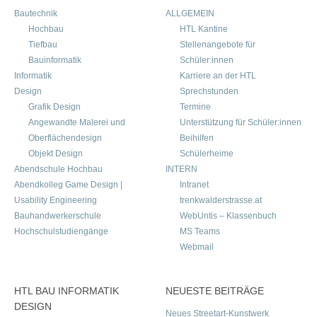
Bautechnik
ALLGEMEIN
Hochbau
HTL Kantine
Tiefbau
Stellenangebote für
Bauinformatik
Schüler:innen
Informatik
Karriere an der HTL
Design
Sprechstunden
Grafik Design
Termine
Angewandte Malerei und
Unterstützung für Schüler:innen
Oberflächendesign
Beihilfen
Objekt Design
Schülerheime
Abendschule Hochbau
INTERN
Abendkolleg Game Design |
Intranet
Usability Engineering
trenkwalderstrasse.at
Bauhandwerkerschule
WebUntis – Klassenbuch
Hochschulstudiengänge
MS Teams
Webmail
HTL BAU INFORMATIK
NEUESTE BEITRÄGE
DESIGN
Neues Streetart-Kunstwerk