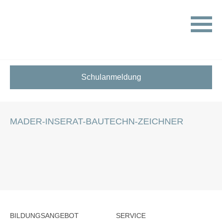
HOME
STELLENANGEBOTE FÜR SCHÜLER:INNEN
MADER-INSERAT-BAUTECHN-ZEICHNER
Schulanmeldung
MADER-INSERAT-BAUTECHN-ZEICHNER
BILDUNGSANGEBOT
SERVICE