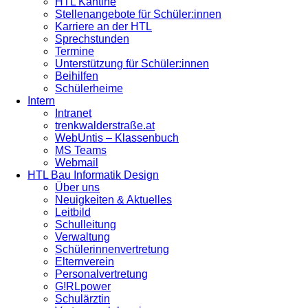
HTL Kantine
Stellenangebote für Schüler:innen
Karriere an der HTL
Sprechstunden
Termine
Unterstützung für Schüler:innen
Beihilfen
Schülerheime
Intern
Intranet
trenkwalderstraße.at
WebUntis – Klassenbuch
MS Teams
Webmail
HTL Bau Informatik Design
Über uns
Neuigkeiten & Aktuelles
Leitbild
Schulleitung
Verwaltung
Schülerinnenvertretung
Elternverein
Personalvertretung
G!RLpower
Schulärztin