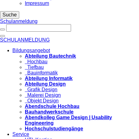
Impressum
Suche
Schulanmeldung
SCHULANMELDUNG
Bildungsangebot
Abteilung Bautechnik
Hochbau
Tiefbau
Bauinformatik
Abteilung Informatik
Abteilung Design
Grafik Design
Malerei Design
Objekt Design
Abendschule Hochbau
Bauhandwerkschule
Abendkolleg Game Design | Usability
Engineering
Hochschulstudiengänge
Service