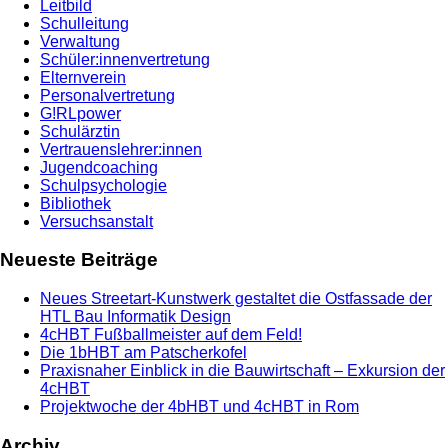
Leitbild
Schulleitung
Verwaltung
Schüler:innenvertretung
Elternverein
Personalvertretung
G!RLpower
Schulärztin
Vertrauenslehrer:innen
Jugendcoaching
Schulpsychologie
Bibliothek
Versuchsanstalt
Neueste Beiträge
Neues Streetart-Kunstwerk gestaltet die Ostfassade der
HTL Bau Informatik Design
4cHBT Fußballmeister auf dem Feld!
Die 1bHBT am Patscherkofel
Praxisnaher Einblick in die Bauwirtschaft – Exkursion der
4cHBT
Projektwoche der 4bHBT und 4cHBT in Rom
Archiv