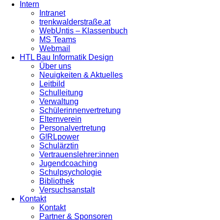
Intern
Intranet
trenkwalderstraße.at
WebUntis – Klassenbuch
MS Teams
Webmail
HTL Bau Informatik Design
Über uns
Neuigkeiten & Aktuelles
Leitbild
Schulleitung
Verwaltung
Schülerinnenvertretung
Elternverein
Personalvertretung
G!RLpower
Schulärztin
Vertrauenslehrer:innen
Jugendcoaching
Schulpsychologie
Bibliothek
Versuchsanstalt
Kontakt
Kontakt
Partner & Sponsoren