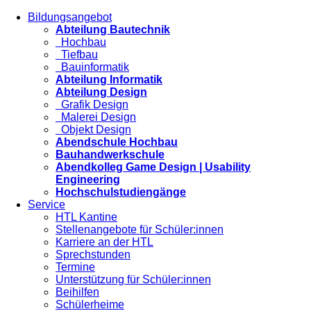
Bildungsangebot
Abteilung Bautechnik
Hochbau
Tiefbau
Bauinformatik
Abteilung Informatik
Abteilung Design
Grafik Design
Malerei Design
Objekt Design
Abendschule Hochbau
Bauhandwerkschule
Abendkolleg Game Design | Usability
Engineering
Hochschulstudiengänge
Service
HTL Kantine
Stellenangebote für Schüler:innen
Karriere an der HTL
Sprechstunden
Termine
Unterstützung für Schüler:innen
Beihilfen
Schülerheime