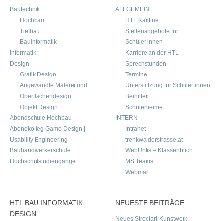
Bautechnik
ALLGEMEIN
Hochbau
HTL Kantine
Tiefbau
Stellenangebote für
Bauinformatik
Schüler:innen
Informatik
Karriere an der HTL
Design
Sprechstunden
Grafik Design
Termine
Angewandte Malerei und
Unterstützung für Schüler:innen
Oberflächendesign
Beihilfen
Objekt Design
Schülerheime
Abendschule Hochbau
INTERN
Abendkolleg Game Design |
Intranet
Usability Engineering
trenkwalderstrasse.at
Bauhandwerkerschule
WebUntis – Klassenbuch
Hochschulstudiengänge
MS Teams
Webmail
HTL BAU INFORMATIK
NEUESTE BEITRÄGE
DESIGN
Neues Streetart-Kunstwerk