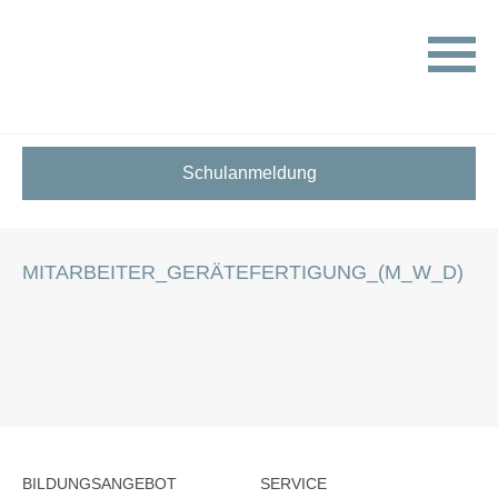
HOME
STELLENANGEBOTE FÜR SCHÜLER:INNEN
MITARBEITER_GERÄTEFERTIGUNG_(M_W_D)
Schulanmeldung
MITARBEITER_GERÄTEFERTIGUNG_(M_W_D)
BILDUNGSANGEBOT
SERVICE