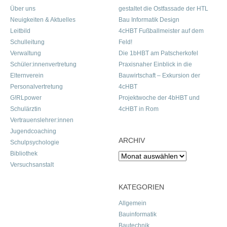
Über uns
gestaltet die Ostfassade der HTL
Neuigkeiten & Aktuelles
Bau Informatik Design
Leitbild
4cHBT Fußballmeister auf dem
Schulleitung
Feld!
Verwaltung
Die 1bHBT am Patscherkofel
Schüler:innenvertretung
Praxisnaher Einblick in die
Elternverein
Bauwirtschaft – Exkursion der
Personalvertretung
4cHBT
G!RLpower
Projektwoche der 4bHBT und
Schulärztin
4cHBT in Rom
Vertrauenslehrer:innen
Jugendcoaching
ARCHIV
Schulpsychologie
Bibliothek
Archiv
Versuchsanstalt
KATEGORIEN
Allgemein
Bauinformatik
Bautechnik