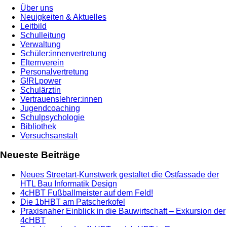
Über uns
Neuigkeiten & Aktuelles
Leitbild
Schulleitung
Verwaltung
Schüler:innenvertretung
Elternverein
Personalvertretung
G!RLpower
Schulärztin
Vertrauenslehrer:innen
Jugendcoaching
Schulpsychologie
Bibliothek
Versuchsanstalt
Neueste Beiträge
Neues Streetart-Kunstwerk gestaltet die Ostfassade der
HTL Bau Informatik Design
4cHBT Fußballmeister auf dem Feld!
Die 1bHBT am Patscherkofel
Praxisnaher Einblick in die Bauwirtschaft – Exkursion der
4cHBT