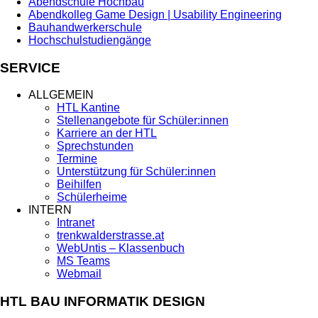
Abendschule Hochbau
Abendkolleg Game Design | Usability Engineering
Bauhandwerkerschule
Hochschulstudiengänge
SERVICE
ALLGEMEIN
HTL Kantine
Stellenangebote für Schüler:innen
Karriere an der HTL
Sprechstunden
Termine
Unterstützung für Schüler:innen
Beihilfen
Schülerheime
INTERN
Intranet
trenkwalderstrasse.at
WebUntis – Klassenbuch
MS Teams
Webmail
HTL BAU INFORMATIK DESIGN