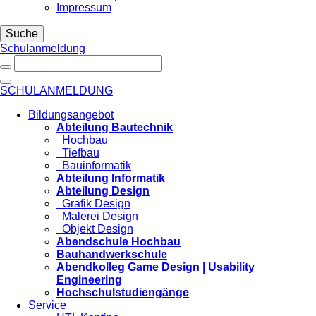
Impressum
Suche
Schulanmeldung
SCHULANMELDUNG
Bildungsangebot
Abteilung Bautechnik
Hochbau
Tiefbau
Bauinformatik
Abteilung Informatik
Abteilung Design
Grafik Design
Malerei Design
Objekt Design
Abendschule Hochbau
Bauhandwerkschule
Abendkolleg Game Design | Usability
Engineering
Hochschulstudiengänge
Service