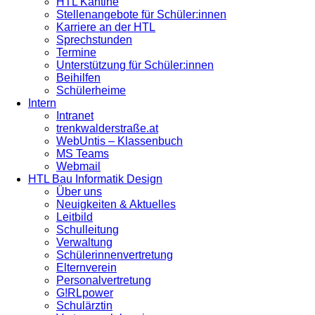
HTL Kantine
Stellenangebote für Schüler:innen
Karriere an der HTL
Sprechstunden
Termine
Unterstützung für Schüler:innen
Beihilfen
Schülerheime
Intern
Intranet
trenkwalderstraße.at
WebUntis – Klassenbuch
MS Teams
Webmail
HTL Bau Informatik Design
Über uns
Neuigkeiten & Aktuelles
Leitbild
Schulleitung
Verwaltung
Schülerinnenvertretung
Elternverein
Personalvertretung
G!RLpower
Schulärztin