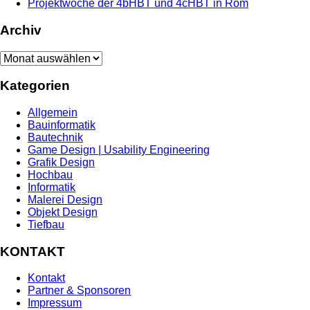
Projektwoche der 4bHBT und 4cHBT in Rom
Archiv
Archiv
Kategorien
Allgemein
Bauinformatik
Bautechnik
Game Design | Usability Engineering
Grafik Design
Hochbau
Informatik
Malerei Design
Objekt Design
Tiefbau
KONTAKT
Kontakt
Partner & Sponsoren
Impressum