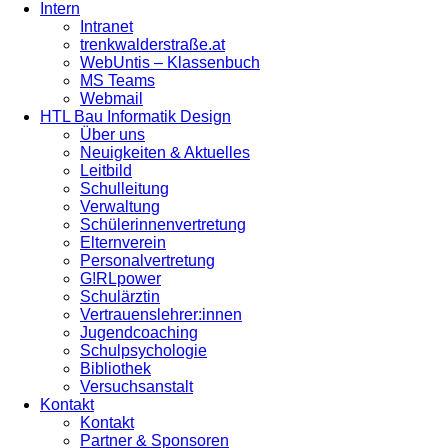
Intern
Intranet
trenkwalderstraße.at
WebUntis – Klassenbuch
MS Teams
Webmail
HTL Bau Informatik Design
Über uns
Neuigkeiten & Aktuelles
Leitbild
Schulleitung
Verwaltung
Schülerinnenvertretung
Elternverein
Personalvertretung
G!RLpower
Schulärztin
Vertrauenslehrer:innen
Jugendcoaching
Schulpsychologie
Bibliothek
Versuchsanstalt
Kontakt
Kontakt
Partner & Sponsoren