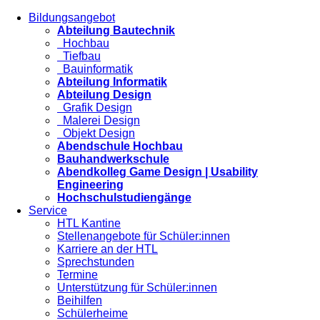
Bildungsangebot
Abteilung Bautechnik
Hochbau
Tiefbau
Bauinformatik
Abteilung Informatik
Abteilung Design
Grafik Design
Malerei Design
Objekt Design
Abendschule Hochbau
Bauhandwerkschule
Abendkolleg Game Design | Usability
Engineering
Hochschulstudiengänge
Service
HTL Kantine
Stellenangebote für Schüler:innen
Karriere an der HTL
Sprechstunden
Termine
Unterstützung für Schüler:innen
Beihilfen
Schülerheime