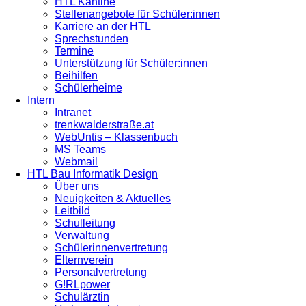
HTL Kantine
Stellenangebote für Schüler:innen
Karriere an der HTL
Sprechstunden
Termine
Unterstützung für Schüler:innen
Beihilfen
Schülerheime
Intern
Intranet
trenkwalderstraße.at
WebUntis – Klassenbuch
MS Teams
Webmail
HTL Bau Informatik Design
Über uns
Neuigkeiten & Aktuelles
Leitbild
Schulleitung
Verwaltung
Schülerinnenvertretung
Elternverein
Personalvertretung
G!RLpower
Schulärztin