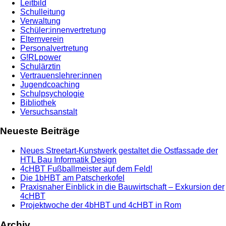
Leitbild
Schulleitung
Verwaltung
Schüler:innenvertretung
Elternverein
Personalvertretung
G!RLpower
Schulärztin
Vertrauenslehrer:innen
Jugendcoaching
Schulpsychologie
Bibliothek
Versuchsanstalt
Neueste Beiträge
Neues Streetart-Kunstwerk gestaltet die Ostfassade der
HTL Bau Informatik Design
4cHBT Fußballmeister auf dem Feld!
Die 1bHBT am Patscherkofel
Praxisnaher Einblick in die Bauwirtschaft – Exkursion der
4cHBT
Projektwoche der 4bHBT und 4cHBT in Rom
Archiv