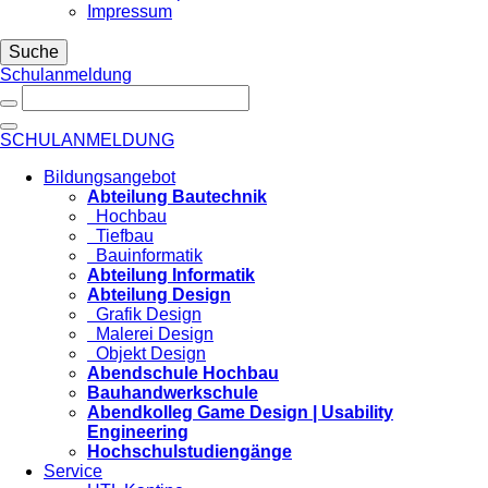
Impressum
Suche
Schulanmeldung
SCHULANMELDUNG
Bildungsangebot
Abteilung Bautechnik
Hochbau
Tiefbau
Bauinformatik
Abteilung Informatik
Abteilung Design
Grafik Design
Malerei Design
Objekt Design
Abendschule Hochbau
Bauhandwerkschule
Abendkolleg Game Design | Usability
Engineering
Hochschulstudiengänge
Service