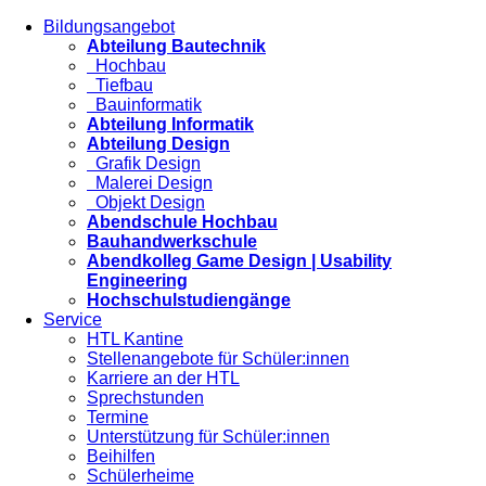
Bildungsangebot
Abteilung Bautechnik
Hochbau
Tiefbau
Bauinformatik
Abteilung Informatik
Abteilung Design
Grafik Design
Malerei Design
Objekt Design
Abendschule Hochbau
Bauhandwerkschule
Abendkolleg Game Design | Usability
Engineering
Hochschulstudiengänge
Service
HTL Kantine
Stellenangebote für Schüler:innen
Karriere an der HTL
Sprechstunden
Termine
Unterstützung für Schüler:innen
Beihilfen
Schülerheime