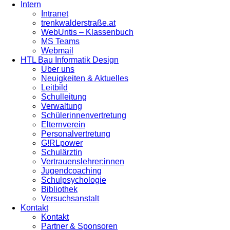
Intern
Intranet
trenkwalderstraße.at
WebUntis – Klassenbuch
MS Teams
Webmail
HTL Bau Informatik Design
Über uns
Neuigkeiten & Aktuelles
Leitbild
Schulleitung
Verwaltung
Schülerinnenvertretung
Elternverein
Personalvertretung
G!RLpower
Schulärztin
Vertrauenslehrer:innen
Jugendcoaching
Schulpsychologie
Bibliothek
Versuchsanstalt
Kontakt
Kontakt
Partner & Sponsoren