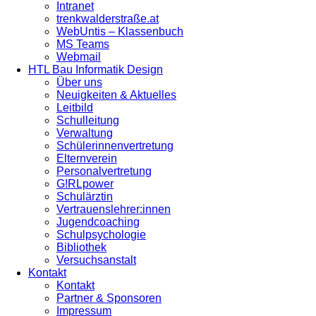
Intranet
trenkwalderstraße.at
WebUntis – Klassenbuch
MS Teams
Webmail
HTL Bau Informatik Design
Über uns
Neuigkeiten & Aktuelles
Leitbild
Schulleitung
Verwaltung
Schülerinnenvertretung
Elternverein
Personalvertretung
G!RLpower
Schulärztin
Vertrauenslehrer:innen
Jugendcoaching
Schulpsychologie
Bibliothek
Versuchsanstalt
Kontakt
Kontakt
Partner & Sponsoren
Impressum