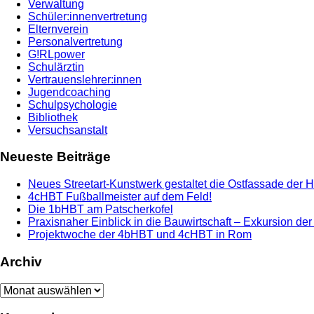
Verwaltung
Schüler:innenvertretung
Elternverein
Personalvertretung
G!RLpower
Schulärztin
Vertrauenslehrer:innen
Jugendcoaching
Schulpsychologie
Bibliothek
Versuchsanstalt
Neueste Beiträge
Neues Streetart-Kunstwerk gestaltet die Ostfassade der 
4cHBT Fußballmeister auf dem Feld!
Die 1bHBT am Patscherkofel
Praxisnaher Einblick in die Bauwirtschaft – Exkursion de
Projektwoche der 4bHBT und 4cHBT in Rom
Archiv
Archiv