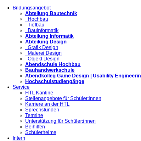
Bildungsangebot
Abteilung Bautechnik
Hochbau
Tiefbau
Bauinformatik
Abteilung Informatik
Abteilung Design
Grafik Design
Malerei Design
Objekt Design
Abendschule Hochbau
Bauhandwerkschule
Abendkolleg Game Design | Usability Engineeri
Hochschulstudiengänge
Service
HTL Kantine
Stellenangebote für Schüler:innen
Karriere an der HTL
Sprechstunden
Termine
Unterstützung für Schüler:innen
Beihilfen
Schülerheime
Intern