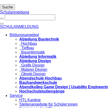
Suche
Schulanmeldung
SCHULANMELDUNG
Bildungsangebot
Abteilung Bautechnik
Hochbau
Tiefbau
Bauinformatik
Abteilung Informatik
Abteilung Design
Grafik Design
Malerei Design
Objekt Design
Abendschule Hochbau
Bauhandwerkschule
Abendkolleg Game Design | Usability Engineeri
Hochschulstudiengänge
Service
HTL Kantine
Stellenangebote für Schüler:innen