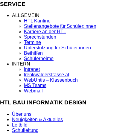
SERVICE
ALLGEMEIN
HTL Kantine
Stellenangebote für Schüler:innen
Karriere an der HTL
Sprechstunden
Termine
Unterstützung für Schüler:innen
Beihilfen
Schülerheime
INTERN
Intranet
trenkwalderstrasse.at
WebUntis – Klassenbuch
MS Teams
Webmail
HTL BAU INFORMATIK DESIGN
Über uns
Neuigkeiten & Aktuelles
Leitbild
Schulleitung