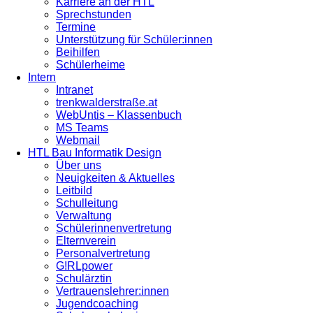
Karriere an der HTL
Sprechstunden
Termine
Unterstützung für Schüler:innen
Beihilfen
Schülerheime
Intern
Intranet
trenkwalderstraße.at
WebUntis – Klassenbuch
MS Teams
Webmail
HTL Bau Informatik Design
Über uns
Neuigkeiten & Aktuelles
Leitbild
Schulleitung
Verwaltung
Schülerinnenvertretung
Elternverein
Personalvertretung
G!RLpower
Schulärztin
Vertrauenslehrer:innen
Jugendcoaching