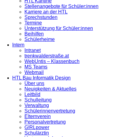
HTL Kantine
Stellenangebote für Schüler:innen
Karriere an der HTL
Sprechstunden
Termine
Unterstützung für Schüler:innen
Beihilfen
Schülerheime
Intern
Intranet
trenkwalderstraße.at
WebUntis – Klassenbuch
MS Teams
Webmail
HTL Bau Informatik Design
Über uns
Neuigkeiten & Aktuelles
Leitbild
Schulleitung
Verwaltung
Schülerinnenvertretung
Elternverein
Personalvertretung
G!RLpower
Schulärztin