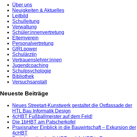
Über uns
Neuigkeiten & Aktuelles
Leitbild
Schulleitung
Verwaltung
Schüler:innenvertretung
Elternverein
Personalvertretung
G!RLpower
Schulärztin
Vertrauenslehrer:innen
Jugendcoaching
Schulpsychologie
Bibliothek
Versuchsanstalt
Neueste Beiträge
Neues Streetart-Kunstwerk gestaltet die Ostfassade der
HTL Bau Informatik Design
4cHBT Fußballmeister auf dem Feld!
Die 1bHBT am Patscherkofel
Praxisnaher Einblick in die Bauwirtschaft – Exkursion der
4cHBT