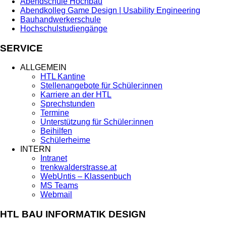
Abendschule Hochbau
Abendkolleg Game Design | Usability Engineering
Bauhandwerkerschule
Hochschulstudiengänge
SERVICE
ALLGEMEIN
HTL Kantine
Stellenangebote für Schüler:innen
Karriere an der HTL
Sprechstunden
Termine
Unterstützung für Schüler:innen
Beihilfen
Schülerheime
INTERN
Intranet
trenkwalderstrasse.at
WebUntis – Klassenbuch
MS Teams
Webmail
HTL BAU INFORMATIK DESIGN