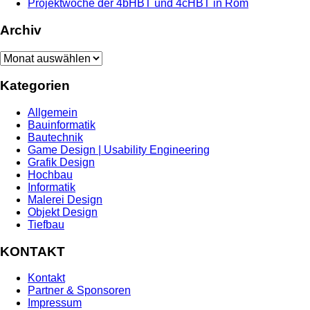
Projektwoche der 4bHBT und 4cHBT in Rom
Archiv
Archiv
Kategorien
Allgemein
Bauinformatik
Bautechnik
Game Design | Usability Engineering
Grafik Design
Hochbau
Informatik
Malerei Design
Objekt Design
Tiefbau
KONTAKT
Kontakt
Partner & Sponsoren
Impressum