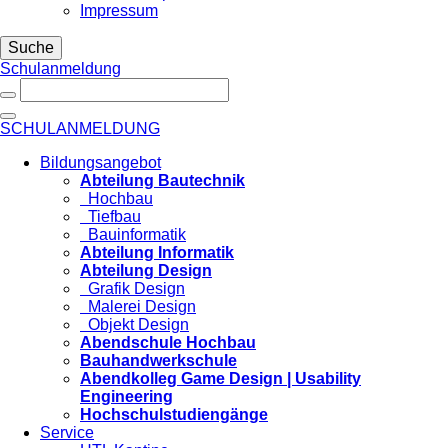
Impressum
Suche
Schulanmeldung
SCHULANMELDUNG
Bildungsangebot
Abteilung Bautechnik
Hochbau
Tiefbau
Bauinformatik
Abteilung Informatik
Abteilung Design
Grafik Design
Malerei Design
Objekt Design
Abendschule Hochbau
Bauhandwerkschule
Abendkolleg Game Design | Usability
Engineering
Hochschulstudiengänge
Service