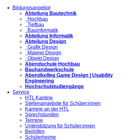
Bildungsangebot
Abteilung Bautechnik
Hochbau
Tiefbau
Bauinformatik
Abteilung Informatik
Abteilung Design
Grafik Design
Malerei Design
Objekt Design
Abendschule Hochbau
Bauhandwerkschule
Abendkolleg Game Design | Usability
Engineering
Hochschulstudiengänge
Service
HTL Kantine
Stellenangebote für Schüler:innen
Karriere an der HTL
Sprechstunden
Termine
Unterstützung für Schüler:innen
Beihilfen
Schülerheime