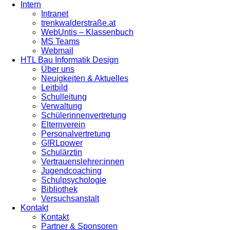
Intern
Intranet
trenkwalderstraße.at
WebUntis – Klassenbuch
MS Teams
Webmail
HTL Bau Informatik Design
Über uns
Neuigkeiten & Aktuelles
Leitbild
Schulleitung
Verwaltung
Schülerinnenvertretung
Elternverein
Personalvertretung
G!RLpower
Schulärztin
Vertrauenslehrer:innen
Jugendcoaching
Schulpsychologie
Bibliothek
Versuchsanstalt
Kontakt
Kontakt
Partner & Sponsoren