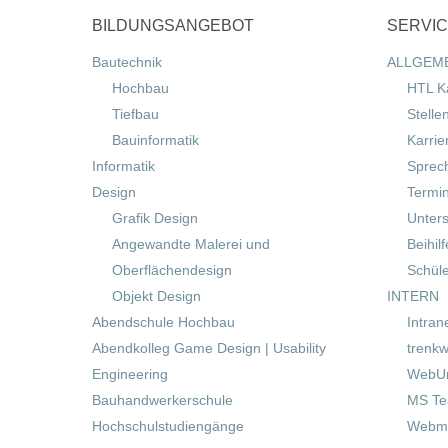
BILDUNGSANGEBOT
SERVI
Bautechnik
ALLGEM
Hochbau
HTL K
Tiefbau
Stelle
Bauinformatik
Karrie
Informatik
Sprec
Design
Termi
Grafik Design
Unters
Angewandte Malerei und
Beihil
Oberflächendesign
Schül
Objekt Design
INTERN
Abendschule Hochbau
Intran
Abendkolleg Game Design | Usability
trenkw
Engineering
WebUn
Bauhandwerkerschule
MS T
Hochschulstudiengänge
Webma