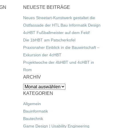
IGN
NEUESTE BEITRÄGE
Neues Streetart-Kunstwerk gestaltet die
Ostfassade der HTL Bau Informatik Design
4cHBT Fußballmeister auf dem Feld!
Die 1bHBT am Patscherkofel
Praxisnaher Einblick in die Bauwirtschaft –
Exkursion der 4cHBT
Projektwoche der 4bHBT und 4cHBT in
Rom
ARCHIV
Archiv
KATEGORIEN
Allgemein
Bauinformatik
Bautechnik
Game Design | Usability Engineering