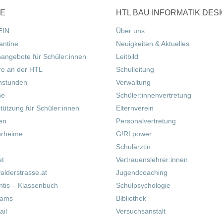
CE
HTL BAU INFORMATIK DES
EIN
Über uns
antine
Neuigkeiten & Aktuelles
nangebote für Schüler:innen
Leitbild
re an der HTL
Schulleitung
hstunden
Verwaltung
ne
Schüler:innenvertretung
tützung für Schüler:innen
Elternverein
fen
Personalvertretung
erheime
G!RLpower
Schulärztin
et
Vertrauenslehrer:innen
alderstrasse.at
Jugendcoaching
tis – Klassenbuch
Schulpsychologie
eams
Bibliothek
il
Versuchsanstalt